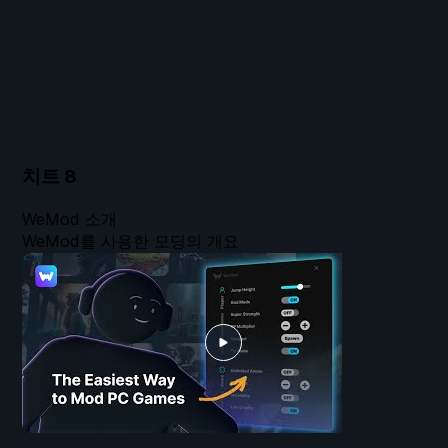
치트
8
WeMod 소개
WeMod를 사용한 모딩의 개요