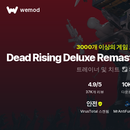
wemod
3000개 이상의 게임 
Dead Rising Deluxe Re
트레이너 및 치트
4.9/5
10
37K개 리뷰
다운
안전
VirusTotal 스캔됨
MrAntiF