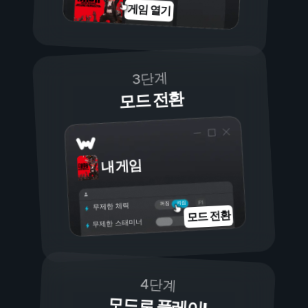
게임 열기
3단계
모드 전환
내 게임
켜짐
꺼짐
무제한 체력
모드 전환
무제한 스태미너
4단계
모드로 플레이!