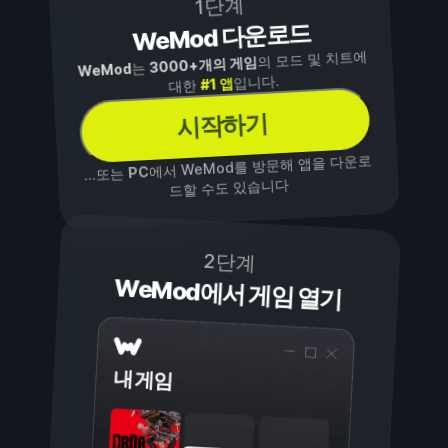
1단계
WeMod 다운로드
의 모드 및 치트에
3000+개의 게임
는
WeMod
입니다.
#1 앱
대한
시작하기
에서 WeMod를 방문해 앱을 다운로
PC
...또는
드할 수도 있습니다
2단계
WeMod에서 게임 열기
내 게임