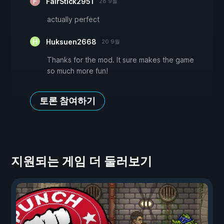
FairStick2951
28 9월
actually perfect
Huksuen2668
20 9월
Thanks for the mod. It sure makes the game
so much more fun!
토론 참여하기
지원되는 게임 더 둘러보기