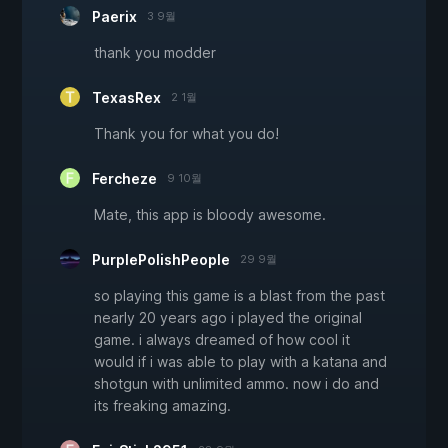
Paerix
3 9월
thank you modder
TexasRex
2 1월
Thank you for what you do!
Fercheze
9 10월
Mate, this app is bloody awesome.
PurplePolishPeople
29 9월
so playing this game is a blast from the past
nearly 20 years ago i played the original
game. i always dreamed of how cool it
would if i was able to play with a katana and
shotgun with unlimited ammo. now i do and
its freaking amazing.