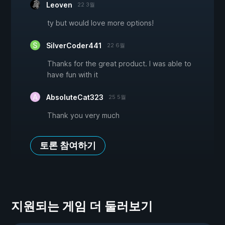
Leoven
22 3월
ty but would love more options!
SilverCoder441
22 6월
Thanks for the great product. I was able to
have fun with it
AbsoluteCat323
25 5월
Thank you very much
토론 참여하기
지원되는 게임 더 둘러보기