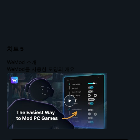
치트
5
WeMod 소개
WeMod를 사용한 모딩의 개요