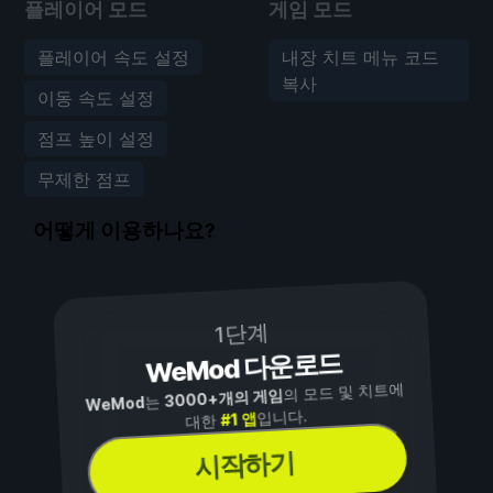
플레이어 모드
게임 모드
플레이어 속도 설정
내장 치트 메뉴 코드
복사
이동 속도 설정
점프 높이 설정
무제한 점프
어떻게 이용하나요?
1단계
WeMod 다운로드
의 모드 및 치트에
3000+개의 게임
는
WeMod
입니다.
#1 앱
대한
시작하기