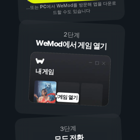
에서 WeMod를 방문해 앱을 다운로
PC
...또는
드할 수도 있습니다
2단계
WeMod에서 게임 열기
내 게임
게임 열기
3단계
모드 전환