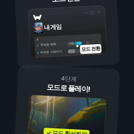
내 게임
켜짐
꺼짐
무제한 체력
모드 전환
무제한 스태미너
4단계
모드로 플레이!
✓ 모드 활성화됨