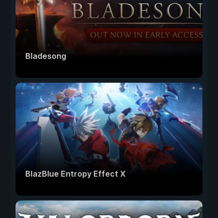
Bladesong
BlazBlue Entropy Effect X