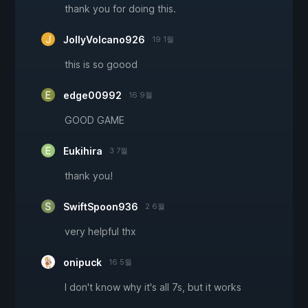
thank you for doing this.
JollyVolcano926
19 1월
this is so goood
edge00992
16 9월
GOOD GAME
Eukihira
3 7월
thank you!
SwiftSpoon936
2 6월
very helpful thx
onipuck
16 5월
I don't know why it's all 7s, but it works