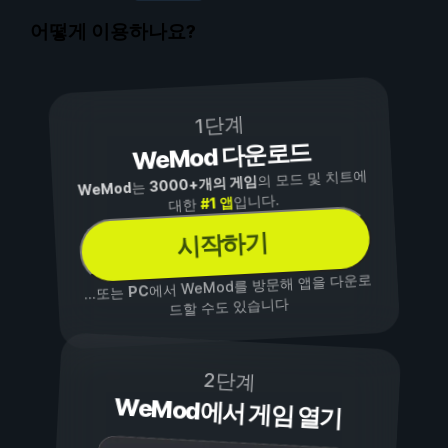
어떻게 이용하나요?
1단계
WeMod 다운로드
의 모드 및 치트에
3000+개의 게임
는
WeMod
입니다.
#1 앱
대한
시작하기
에서 WeMod를 방문해 앱을 다운로
PC
...또는
드할 수도 있습니다
2단계
WeMod에서 게임 열기