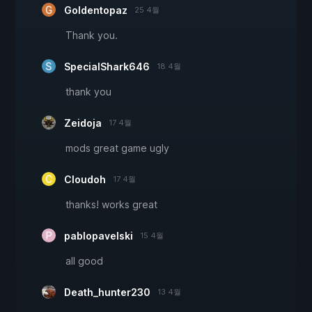
Goldentopaz
25 4월
Thank you.
SpecialShark646
18 4월
thank you
Zeidoja
17 4월
mods great game ugly
Cloudoh
17 4월
thanks! works great
pablopavelski
15 4월
all good
Death_hunter230
13 4월