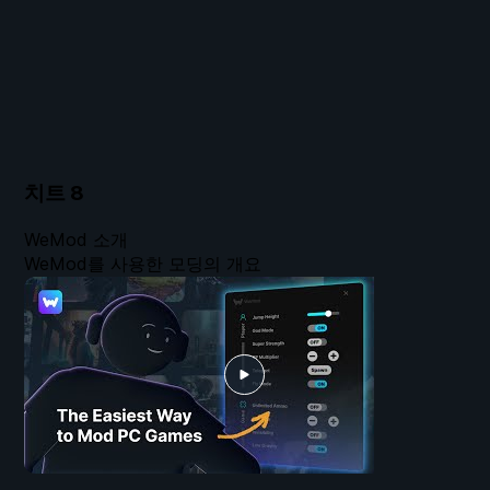
치트
8
WeMod 소개
WeMod를 사용한 모딩의 개요