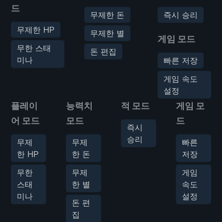
드
무제한 돈
즉시 승리
무제한 HP
무제한 별
게임 모드
무한 스태
돈 편집
미나
빠른 저장
게임 속도
설정
플레이
능력치
적 모드
게임 모
어 모드
모드
드
즉시
승리
무제
무제
빠른
한 HP
한 돈
저장
무한
무제
게임
스태
한 별
속도
미나
설정
돈 편
집