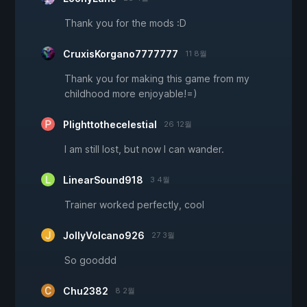
Thank you for the mods :D
CruxisKorgano7777777
11 8월
Thank you for making this game from my
childhood more enjoyable!=)
Plighttothecelestial
26 12월
I am still lost, but now I can wander.
LinearSound918
3 4월
Trainer worked perfectly, cool
JollyVolcano926
27 3월
So gooddd
Chu2382
8 2월