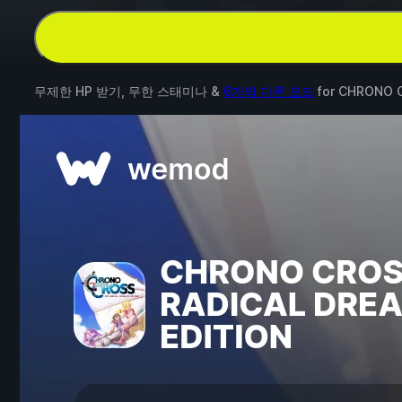
무제한 HP 받기, 무한 스태미나 &
6개의 다른 모드
for
CHRONO C