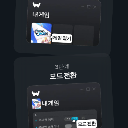
내 게임
게임 열기
3단계
모드 전환
내 게임
켜짐
꺼짐
무제한 체력
모드 전환
무제한 스태미너