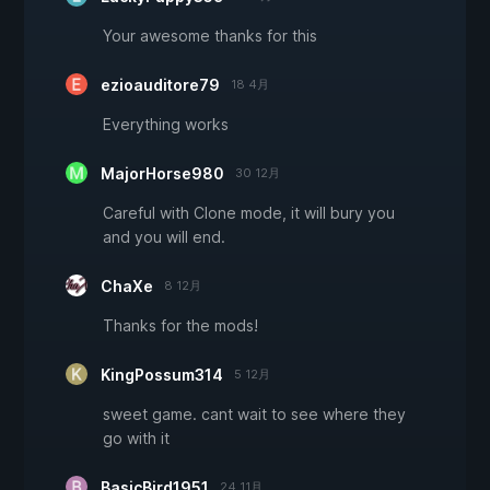
Your awesome thanks for this
ezioauditore79
18 4月
Everything works
MajorHorse980
30 12月
Careful with Clone mode, it will bury you
and you will end.
ChaXe
8 12月
Thanks for the mods!
KingPossum314
5 12月
sweet game. cant wait to see where they
go with it
BasicBird1951
24 11月