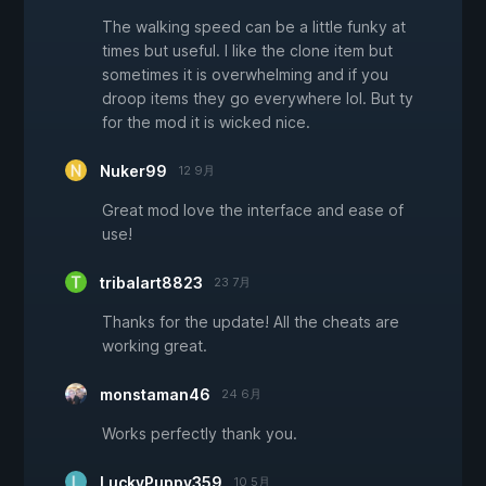
The walking speed can be a little funky at
times but useful. I like the clone item but
sometimes it is overwhelming and if you
droop items they go everywhere lol. But ty
for the mod it is wicked nice.
Nuker99
12 9月
Great mod love the interface and ease of
use!
tribalart8823
23 7月
Thanks for the update! All the cheats are
working great.
monstaman46
24 6月
Works perfectly thank you.
LuckyPuppy359
10 5月