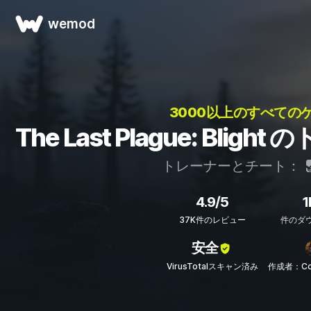
wemod
3000以上のすべてのゲ
The Last Plague: Bli
トレーナーとチート：
4.9/5
1
37K件のレビュー
件のダ
安全
VirusTotalスキャン済み
作成者：Col