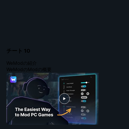
チート
10
WeModの紹介
WeModのModの概要