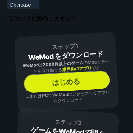
Decrease
どのように動作しますか？
ステップ1
WeMod をダウンロード
のModとチー
3000件以上のゲーム
は
WeMod
です
業界No.1アプリ
トを取り揃える
はじめる
でWeModにアクセスしてアプリ
PC
...または
をダウンロード
ステップ2
ゲームをWeModで開く