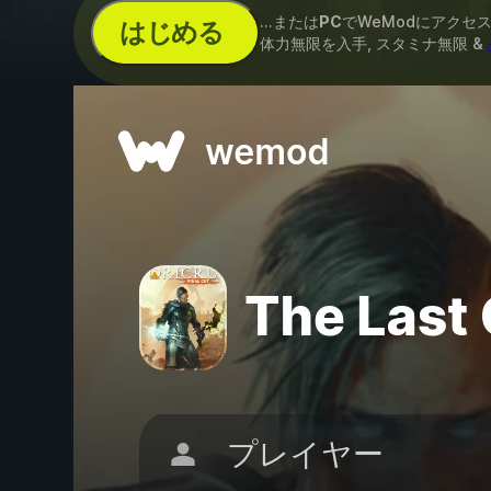
...または
PC
でWeModにアクセ
はじめる
体力無限を入手, スタミナ無限 &