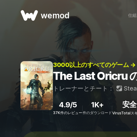
wemod
仕組
3000以上のすべてのゲーム →
The Last Or
トレーナーとチート：
Ste
安全
4.9/5
1K+
37K件のレビュー
件のダウンロード
VirusTota