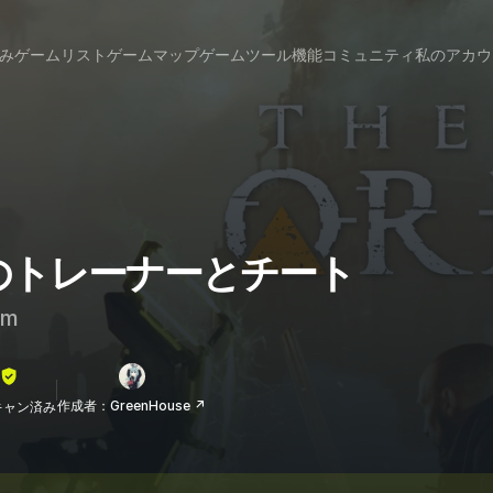
み
ゲームリスト
ゲームマップ
ゲームツール
機能
コミュニティ
私のアカウ
icru のトレーナーとチート
am
作成者：GreenHouse ↗
lスキャン済み