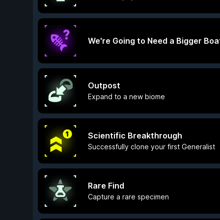
We're Going to Need a Bigger Boa
Outpost
Expand to a new biome
Scientific Breakthrough
Successfully clone your first Generalist
Rare Find
Capture a rare specimen