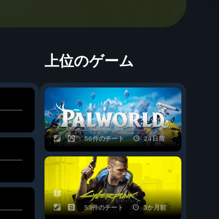
上位のゲーム
56件のチート
24日前
53件のチート
3か月前