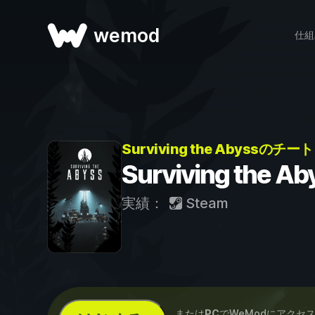
wemod
仕組
Surviving the Abyssのチート
Surviving the 
実績：
Steam
...または
PC
でWeModにアクセ