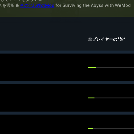
スを選択 &
その他15件のMod
for
Surviving the Abyss
with
WeMod
全プレイヤーの*%*