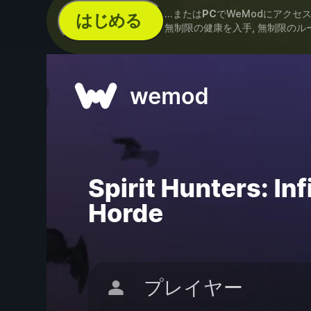
...または
PC
でWeModにアクセ
はじめる
無制限の健康を入手, 無制限のル