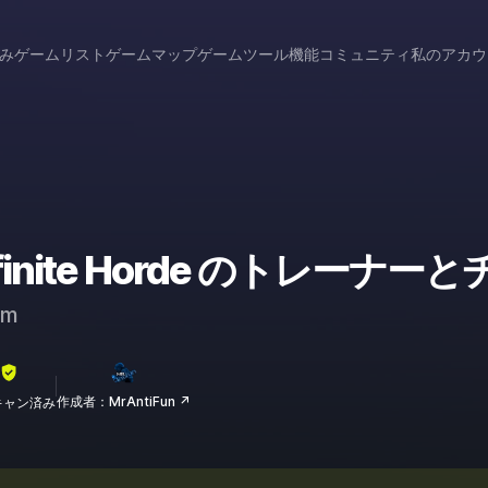
み
ゲームリスト
ゲームマップ
ゲームツール
機能
コミュニティ
私のアカウ
: Infinite Horde のトレーナ
am
作成者：MrAntiFun ↗
lスキャン済み