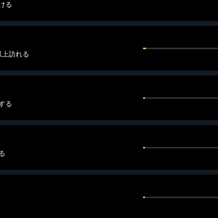
ける
以上訪れる
する
る