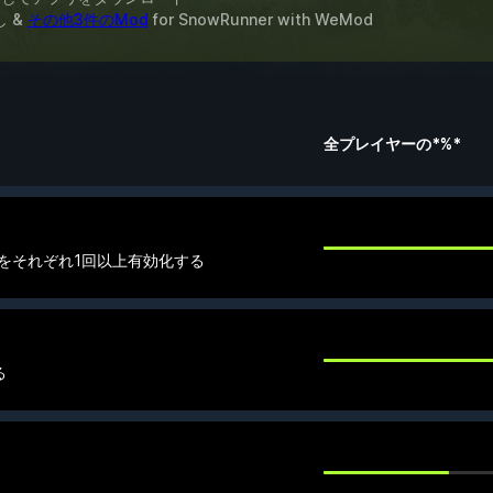
し &
その他3件のMod
for
SnowRunner
with
WeMod
全プレイヤーの*%*
をそれぞれ1回以上有効化する
る