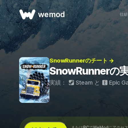
wemod
仕組
SnowRunnerのチート →
SnowRunnerの
実績：
Steam
と
Epic G
...または
PC
でWeModにアクセ