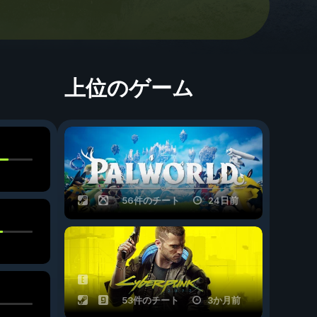
上位のゲーム
56件のチート
24日前
53件のチート
3か月前