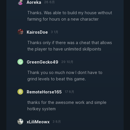
Aoreka
28 6月
Thanks. Was able to build my house without
farming for hours on a new character
KairosDoe
3 1月
Thanks only if there was a cheat that allows
the player to have unlimited skillpoints
GreenGecko49
29 10月
Thank you so much now I dont have to
grind levels to beat this game.
RemoteHorse165
17 8月
thanks for the awesome work and simple
hotkey system
xLiliMeowx
3 8月