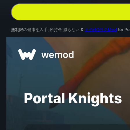
無制限の健康を入手, 所持金 減らない &
その他3件のMod
for
Po