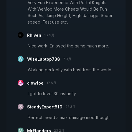
Very Fun Experience With Portal Knights
With WeMod More Cheats Would Be Fun
Such As, Jump Height, High damage, Super
speed, Fast use etc.
Rhiven
18 9月
Nice work. Enjoyed the game much more.
WiseLaptop738
7 9月
Working perfectly with host from the world
clowfoe
17 8月
I got to level 30 instantly
SteadyExpert519
27 3月
Perfect, need a max damage mod though
MrFlanders
23 2月