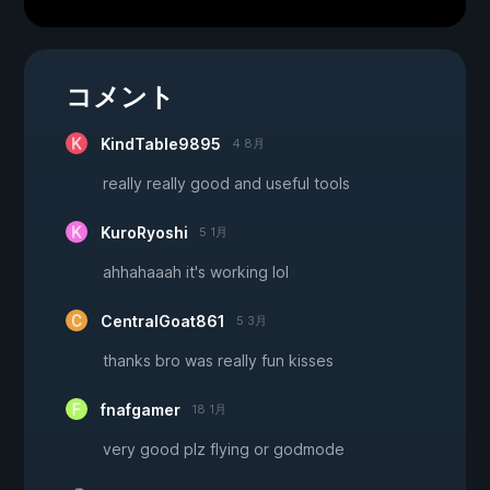
コメント
KindTable9895
4 8月
really really good and useful tools
KuroRyoshi
5 1月
ahhahaaah it's working lol
CentralGoat861
5 3月
thanks bro was really fun kisses
fnafgamer
18 1月
very good plz flying or godmode