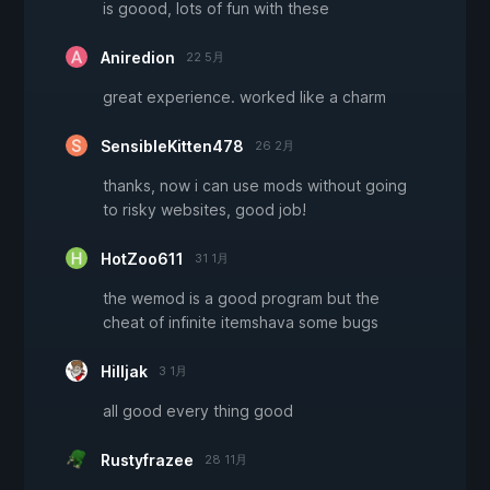
is goood, lots of fun with these
Aniredion
22 5月
great experience. worked like a charm
SensibleKitten478
26 2月
thanks, now i can use mods without going
to risky websites, good job!
HotZoo611
31 1月
the wemod is a good program but the
cheat of infinite itemshava some bugs
Hilljak
3 1月
all good every thing good
Rustyfrazee
28 11月