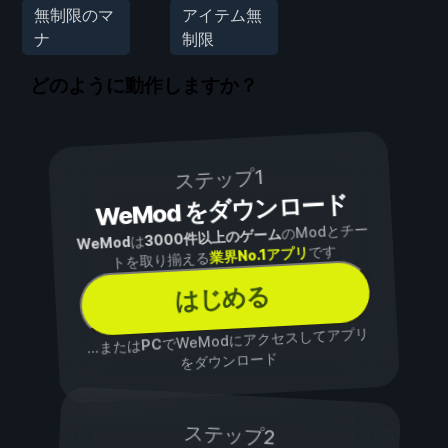
無制限のマ
アイテム無
ナ
制限
どのように動作しますか？
ステップ1
WeMod をダウンロード
のModとチー
3000件以上のゲーム
は
WeMod
です
業界No.1アプリ
トを取り揃える
はじめる
でWeModにアクセスしてアプリ
PC
...または
をダウンロード
ステップ2