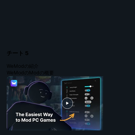
チート
5
WeModの紹介
WeModのModの概要