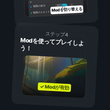
オン
オフ
無限の体力
Modを切り替える
無限のスタミナ
ステップ4
Modを使ってプレイしよ
う！
✓ Modが有効