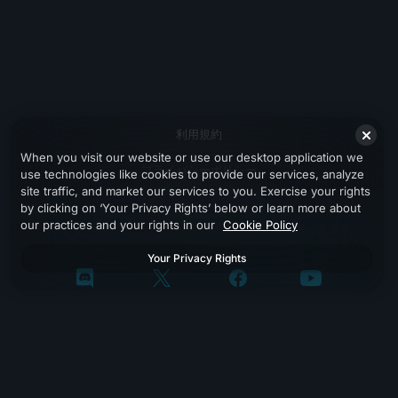
利用規約
When you visit our website or use our desktop application we
プライバシーポリシー
use technologies like cookies to provide our services, analyze
site traffic, and market our services to you. Exercise your rights
サポート
by clicking on ‘Your Privacy Rights’ below or learn more about
our practices and your rights in our
Cookie Policy
Your Privacy Rights