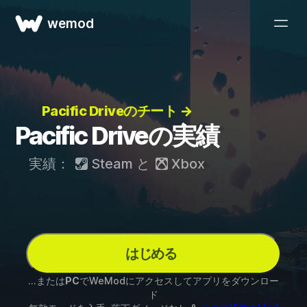
wemod
Pacific Driveのチート →
Pacific Driveの実績
実績：
Steam
と
Xbox
はじめる
...または
PC
でWeModにアクセスしてアプリをダウンロー
ド