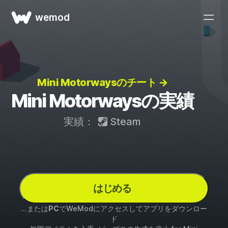
wemod
Mini Motorwaysのチート →
Mini Motorwaysの実績
実績：
Steam
はじめる
...または
PC
でWeModにアクセスしてアプリをダウンロー
ド