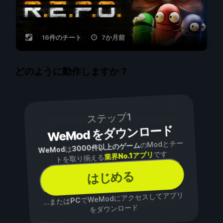
16件のチート
7か月前
どのように動作しますか？
ステップ1
WeMod をダウンロード
のModとチー
3000件以上のゲーム
は
WeMod
です
業界No.1アプリ
トを取り揃える
はじめる
でWeModにアクセスしてアプリ
PC
...または
をダウンロード