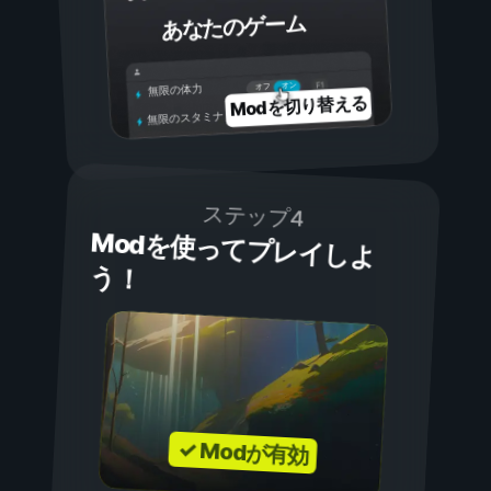
あなたのゲーム
オン
オフ
無限の体力
Modを切り替える
無限のスタミナ
ステップ4
Modを使ってプレイしよ
う！
✓ Modが有効