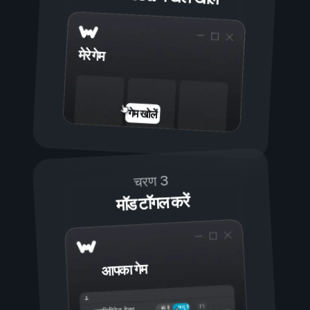
मेरे गेम
गेम खोलें
चरण 3
मॉड टॉगल करें
आपका गेम
चालू है
बंद है
अनलिमिटेड हेल्थ