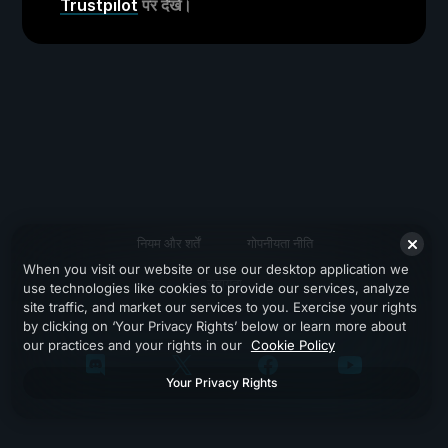
Trustpilot
पर देखें।
नियम और शर्तें
गोपनीयता नीति
When you visit our website or use our desktop application we
सहायता
use technologies like cookies to provide our services, analyze
site traffic, and market our services to you. Exercise your rights
by clicking on ‘Your Privacy Rights’ below or learn more about
our practices and your rights in our
Cookie Policy
Your Privacy Rights