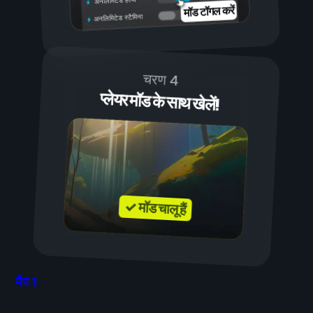
मॉड टॉगल करें
अनलिमिटेड स्टैमिना
चरण 4
प्लेयर मॉड के साथ खेलें!
✓ मॉड चालू हैं
मैप
1