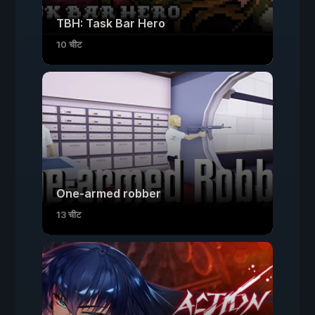
TBH: Task Bar Hero
10 चीट
One-armed robber
13 चीट