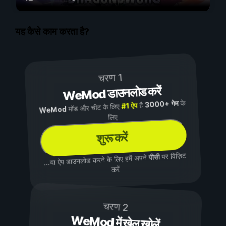
यह कैसे काम करता है?
चरण 1
WeMod डाउनलोड करें
के
3000+ गेम
है
#1 ऐप
मॉड और चीट के लिए
WeMod
लिए
शुरू करें
पर विज़िट
पीसी
...या ऐप डाउनलोड करने के लिए हमें अपने
करें
चरण 2
WeMod में खेल खोलें