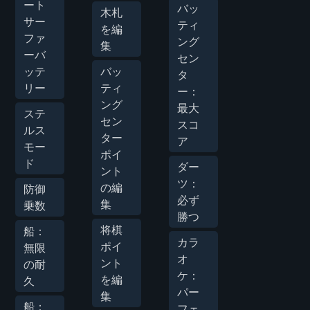
ート
バッ
木札
サー
ティ
を編
ファ
ング
集
ーバ
セン
ッテ
バッ
タ
リー
ティ
ー：
ング
最大
ステ
セン
スコ
ルス
ター
ア
モー
ポイ
ド
ダー
ント
ツ：
の編
防御
必ず
集
乗数
勝つ
将棋
船：
カラ
ポイ
無限
オ
ント
の耐
ケ：
を編
久
パー
集
船：
フェ