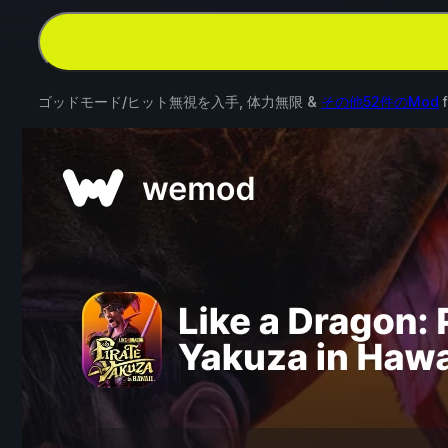
ゴッドモード/ヒット無視を入手, 体力無限 &
その他52件のMod
f