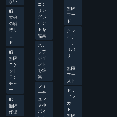
ない
ー：
ゴン
無限
リン
船：
フー
グポ
大砲
ド
イン
の瞬
トを
時リ
クレ
編集
ロー
イジ
ド
ーデ
スナ
リバ
ップ
船：
リ
ポイ
無限
ー：
ント
ロケ
無限
を編
ット
ブー
集
ラン
スト
チャ
フォ
ー
ドラ
ーチ
ゴン
ュン
船：
カー
交換
無限
ト：
ポイ
修理
無限