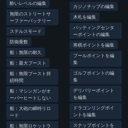
酔いレベルの編集
カジノチップの編集
無限のストリートサ
木札を編集
ーファーバッテリー
バッティングセンタ
ステルスモード
ーポイントの編集
防御乗数
将棋ポイントを編集
船：無限の耐久
プールポイントを編
集
船：最大ブースト
ゴルフポイントの編
船：無限ブースト持
集
続時間
デリバリーポイント
船：マシンガンがオ
を編集
ーバーヒートしない
ドラゴンリングポイ
船：大砲の瞬時リロ
ントを編集
ード
スナップポイントを
船：無限ロケットラ