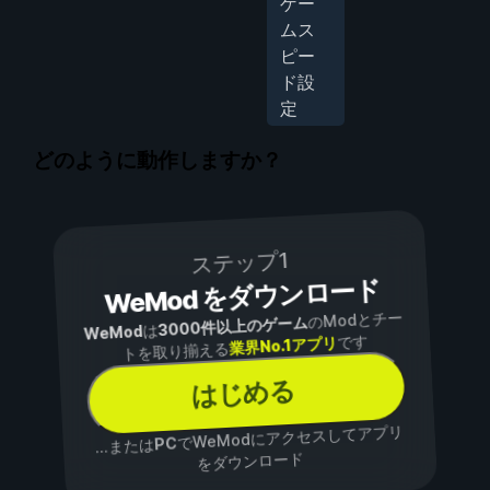
ゲー
ムス
ピー
ド設
定
どのように動作しますか？
ステップ1
WeMod をダウンロード
のModとチー
3000件以上のゲーム
は
WeMod
です
業界No.1アプリ
トを取り揃える
はじめる
でWeModにアクセスしてアプリ
PC
...または
をダウンロード