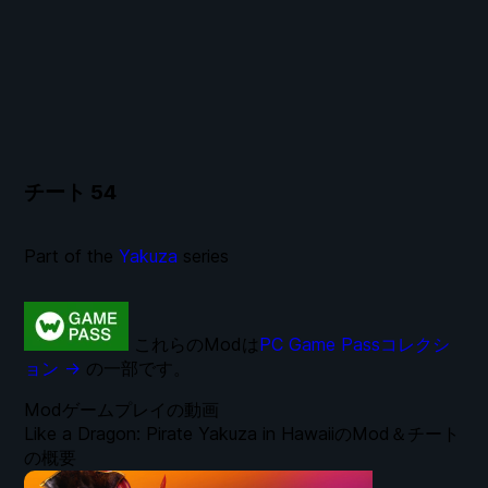
チート
54
Part of the
Yakuza
series
これらのModは
PC Game Passコレクシ
ョン →
の一部です。
Modゲームプレイの動画
Like a Dragon: Pirate Yakuza in HawaiiのMod＆チート
の概要