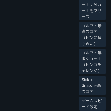
ート：AIカ
ートをフリ
ーズ
ゴルフ：最
高スコア
（ピンに最
も近い）
ゴルフ：無
限ショット
（ビンゴチ
ャレンジ）
Sicko
Snap: 最高
スコア
ゲームスピ
ード設定