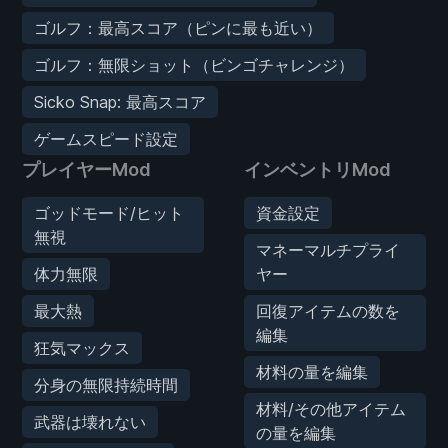
ゴルフ：最高スコア（ピンに最も近い）
ゴルフ：無限ショット（ビンゴチャレンジ）
Sicko Snap: 最高スコア
ゲームスピード設定
プレイヤーMod
インベントリMod
ゴッドモード/ヒット
資金設定
無視
マネーマルチプライ
体力無限
ヤー
最大熱
回復アイテムの数を
編集
狂気マックス
材料の量を編集
分身の無限持続時間
材料/その他アイテム
武器は壊れない
の量を編集