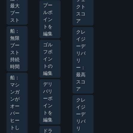
プー
最大
クト
ルポ
ブー
スコ
イン
スト
ア
トを
船：
クレ
編集
無限
イジ
ゴル
ブー
ーデ
フポ
スト
リバ
イン
持続
リ
トの
時間
ー：
編集
最高
船：
スコ
デリ
マシ
ア
バリ
ンガ
ーポ
ンが
クレ
イン
オー
イジ
トを
バー
ーデ
編集
ヒー
リバ
トし
リ
ドラ