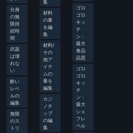
集
ゴロ
分身
材料
ゴロ
の無
の量
キッ
限持
を編
チ
続時
集
ン：
間
最大
材料/
武器
食品
その
は壊
品質
他ア
れな
イテ
ゴロ
い
ムの
ゴロ
量を
酔い
キッ
編集
レベ
チ
ルの
ン：
カジ
編集
最大
ノチ
シェ
ップ
無限
フレ
の編
のス
ベル
集
トリ