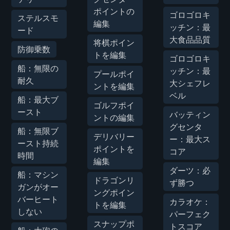
ポイントの
ゴロゴロキ
ステルスモ
編集
ッチン：最
ード
大食品品質
将棋ポイン
防御乗数
トを編集
ゴロゴロキ
船：無限の
ッチン：最
プールポイ
耐久
大シェフレ
ントを編集
ベル
船：最大ブ
ゴルフポイ
ースト
バッティン
ントの編集
グセンタ
船：無限ブ
デリバリー
ー：最大ス
ースト持続
ポイントを
コア
時間
編集
ダーツ：必
船：マシン
ドラゴンリ
ず勝つ
ガンがオー
ングポイン
バーヒート
カラオケ：
トを編集
しない
パーフェク
スナップポ
トスコア