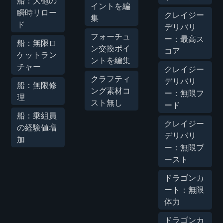
船：大砲の
イントを編
瞬時リロー
クレイジー
集
ド
デリバリ
フォーチュ
ー：最高ス
船：無限ロ
ン交換ポイ
コア
ケットラン
ントを編集
チャー
クレイジー
クラフティ
デリバリ
船：無限修
ング素材コ
ー：無限フ
理
スト無し
ード
船：乗組員
クレイジー
の経験値増
デリバリ
加
ー：無限ブ
ースト
ドラゴンカ
ート：無限
体力
ドラゴンカ