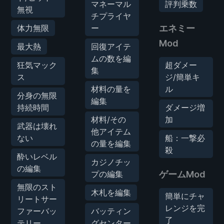
マネーマル
評判乗数
無視
チプライヤ
体力無限
ー
エネミー
Mod
最大熱
回復アイテ
ムの数を編
狂気マック
超ダメー
集
ス
ジ/簡単キ
材料の量を
ル
分身の無限
編集
持続時間
ダメージ増
材料/その
加
武器は壊れ
他アイテム
ない
船：一撃必
の量を編集
殺
酔いレベル
カジノチッ
の編集
プの編集
ゲームMod
無限のスト
木札を編集
簡単にチャ
リートサー
レンジを完
ファーバッ
バッティン
了
テリー
グセンター