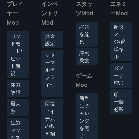
プレイ
インベ
スタッ
エネミ
ヤー
ントリ
ツMod
ーMod
Mod
Mod
評判
超ダ
を編
メー
ゴッ
資金
集
ジ/簡
ドモ
設定
単キ
ード/
評判
マネ
ル
ヒッ
乗数
ーマ
ト無
ダメ
ルチ
視
ゲーム
ージ
プラ
増加
体力
イヤ
Mod
無限
ー
船：
簡単
一撃
最大
回復
にチ
必殺
熱
アイ
ャレ
テム
ンジ
狂気
の数
を完
マッ
を編
了
クス