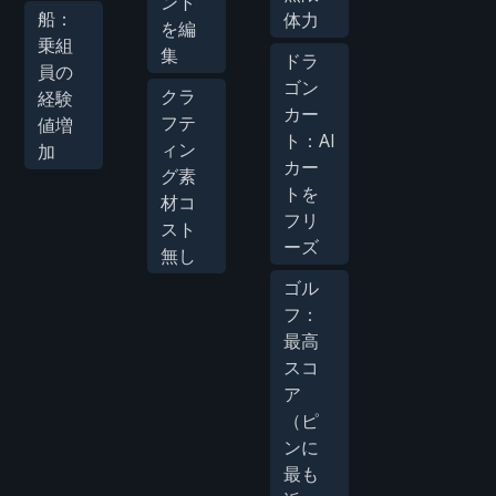
ント
船：
体力
を編
乗組
集
ドラ
員の
ゴン
クラ
経験
カー
フテ
値増
ト：AI
ィン
加
カー
グ素
トを
材コ
フリ
スト
ーズ
無し
ゴル
フ：
最高
スコ
ア
（ピ
ンに
最も