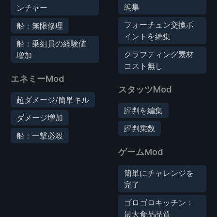
編集
ンチャー
フォーチュン交換ポ
船：無限修理
イントを編集
船：乗組員の経験値
クラフティング素材
増加
コスト無し
エネミーMod
スタッツMod
超ダメージ/簡単キル
評判を編集
ダメージ増加
評判乗数
船：一撃必殺
ゲームMod
簡単にチャレンジを
完了
ゴロゴロキッチン：
最大食品品質