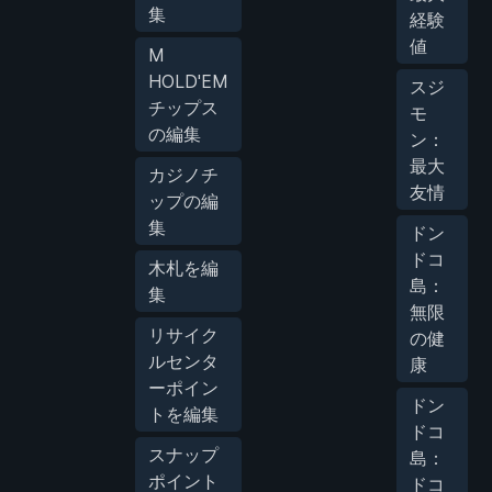
集
経験
値
M
HOLD'EM
スジ
チップス
モ
の編集
ン：
最大
カジノチ
友情
ップの編
集
ドン
ドコ
木札を編
島：
集
無限
リサイク
の健
ルセンタ
康
ーポイン
ドン
トを編集
ドコ
スナップ
島：
ポイント
ドコ