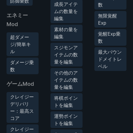
防御乗数
成長アイテ
数
ムの数量を
エネミー
無限覚醒
編集
Exp
Mod
素材の量を
覚醒Exp乗
編集
超ダメー
数
ジ/簡単キ
スジモンア
ル
最大パウン
イテムの数
ドメイトレ
量を編集
ダメージ乗
ベル
数
その他のア
イテムの数
ゲームMod
量を編集
クレイジー
将棋ポイン
デリバリ
トを編集
ー：最高ス
運勢ポイン
コア
トを編集
クレイジー