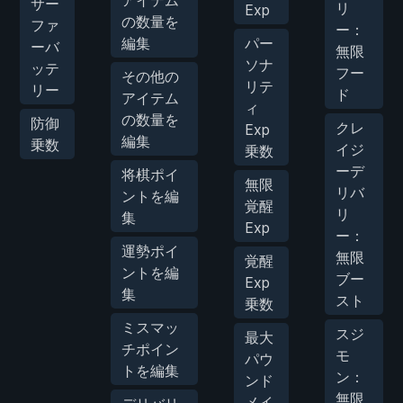
アイテム
サー
リ
Exp
の数量を
ファ
ー：
編集
パー
ーバ
無限
ソナ
ッテ
フー
その他の
リテ
リー
ド
アイテム
ィ
の数量を
防御
クレ
Exp
編集
乗数
イジ
乗数
ーデ
将棋ポイ
無限
リバ
ントを編
覚醒
リ
集
Exp
ー：
運勢ポイ
無限
覚醒
ントを編
ブー
Exp
集
スト
乗数
ミスマッ
スジ
最大
チポイン
モ
パウ
トを編集
ン：
ンド
無限
メイ