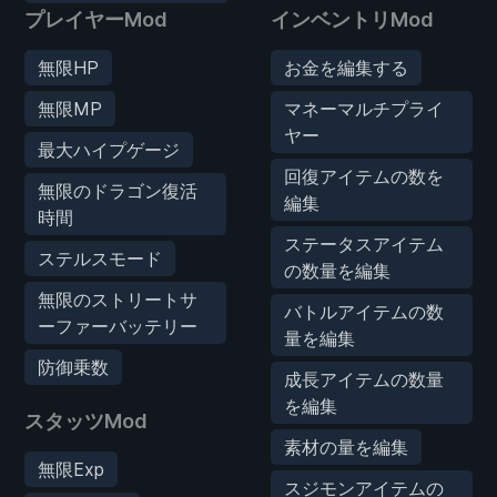
プレイヤーMod
インベントリMod
無限HP
お金を編集する
無限MP
マネーマルチプライ
ヤー
最大ハイプゲージ
回復アイテムの数を
無限のドラゴン復活
編集
時間
ステータスアイテム
ステルスモード
の数量を編集
無限のストリートサ
バトルアイテムの数
ーファーバッテリー
量を編集
防御乗数
成長アイテムの数量
を編集
スタッツMod
素材の量を編集
無限Exp
スジモンアイテムの