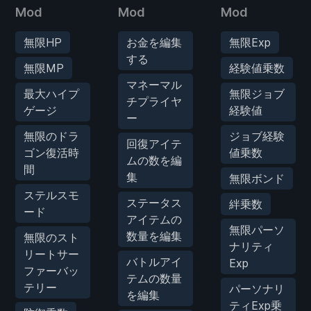
Mod
Mod
Mod
無限HP
お金を編集
無限Exp
する
無限MP
経験値乗数
マネーマル
最大ハイプ
無限ジョブ
チプライヤ
ゲージ
経験値
ー
無限のドラ
ジョブ経験
回復アイテ
ゴン復活時
値乗数
ムの数を編
間
集
無限ボンド
ステルスモ
ステータス
絆乗数
ード
アイテムの
無限パーソ
数量を編集
無限のスト
ナリティ
リートサー
バトルアイ
Exp
ファーバッ
テムの数量
テリー
パーソナリ
を編集
ティExp乗