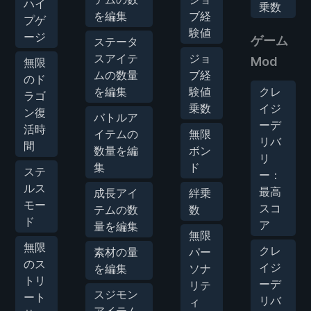
ハイ
乗数
を編集
ブ経
プゲ
験値
ージ
ゲーム
ステータ
スアイテ
ジョ
Mod
無限
ムの数量
ブ経
のド
を編集
験値
クレ
ラゴ
乗数
イジ
ン復
バトルア
ーデ
活時
イテムの
無限
リバ
間
数量を編
ボン
リ
集
ド
ステ
ー：
ルス
最高
成長アイ
絆乗
モー
スコ
テムの数
数
ド
ア
量を編集
無限
無限
クレ
素材の量
パー
のス
イジ
を編集
ソナ
トリ
ーデ
リテ
スジモン
ート
リバ
ィ