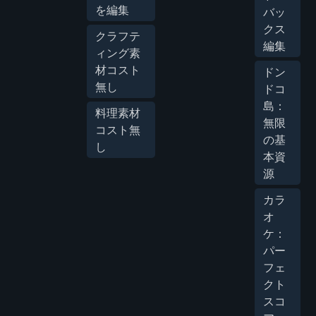
を編集
バッ
クス
クラフテ
編集
ィング素
材コスト
ドン
無し
ドコ
島：
料理素材
無限
コスト無
の基
し
本資
源
カラ
オ
ケ：
パー
フェ
クト
スコ