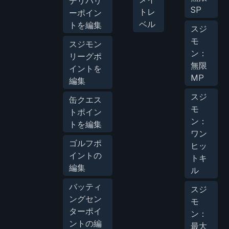
デリバリ
SP
トレ
ーポイン
ベル
トを編集
スジ
モ
スジモン
ン：
リーグポ
無限
イントを
MP
編集
スジ
缶クエス
モ
トポイン
ン：
トを編集
ワン
ゴルフポ
ヒッ
イントの
トキ
編集
ル
バッティ
スジ
ングセン
モ
ターポイ
ン：
ントの編
最大