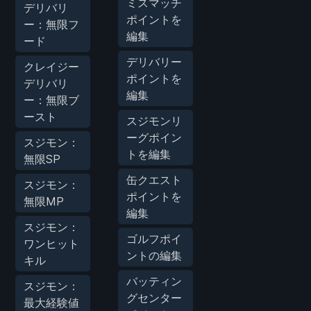
ミスマッチ
デリバリ
ポイントを
ー：無限フ
編集
ード
デリバリー
クレイジー
ポイントを
デリバリ
編集
ー：無限ブ
ースト
スジモンリ
ーグポイン
スジモン：
トを編集
無限SP
缶クエスト
スジモン：
ポイントを
無限MP
編集
スジモン：
ゴルフポイ
ワンヒット
ントの編集
キル
バッティン
スジモン：
グセンター
最大経験値