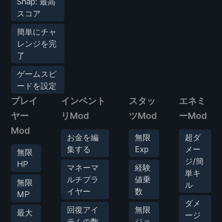
Snap: 最高
スコア
簡単にチャ
レンジを完
了
ゲームスピ
ードを設定
プレイ
インベント
スタッ
エネミ
ヤー
リMod
ツMod
ーMod
Mod
お金を編
無限
超ダ
集する
Exp
メー
無限
ジ/簡
HP
マネーマ
経験
単キ
ルチプラ
値乗
無限
ル
イヤー
数
MP
ダメ
回復アイ
無限
最大
ージ
テムの数
ジョ