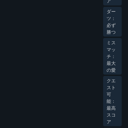
ア
ダー
ツ：
必ず
勝つ
ミス
マッ
チ：
最大
の愛
クエ
スト
可
能：
最高
スコ
ア