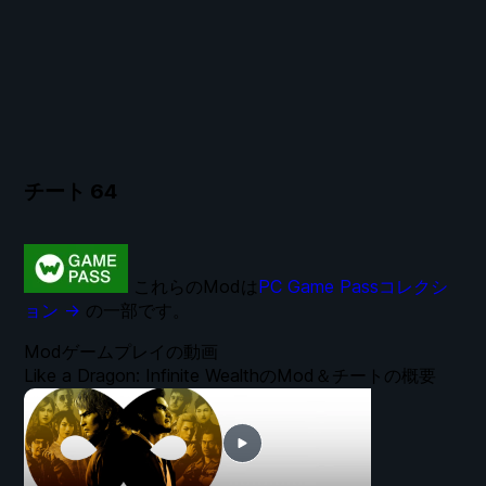
チート
64
これらのModは
PC Game Passコレクシ
ョン →
の一部です。
Modゲームプレイの動画
Like a Dragon: Infinite WealthのMod＆チートの概要