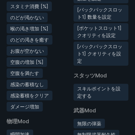
スタミナ消費 [%]
[バックパックスロッ
ト1] 数量を設定
のどが渇かない
[ポケットスロット1]
喉の渇き増加 [%]
クオリティを設定
のどの渇きを癒す
[バックパックスロッ
お腹が空かない
ト1] クオリティを設
定
空腹の増加 [%]
空腹を満たす
スタッツMod
感染の蓄積なし
スキルポイントを設
感染蓄積をクリア
定する
ダメージ増加
武器Mod
物理Mod
無限の弾薬
瞬間加速
無制限武器耐久性