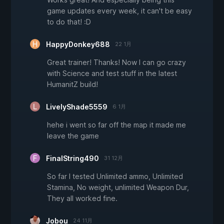
game updates every week, it can't be easy
to do that! :D
HappyDonkey688
22 1月
Great trainer! Thanks! Now I can go crazy
with Science and test stuff in the latest
HumanitZ build!
LivelyShade5559
6 1月
hehe i went so far off the map it made me
leave the game
FinalString490
31 12月
So far I tested Unlimited ammo, Unlimited
Stamina, No weight, unlimited Weapon Dur,
They all worked fine.
Jobou
24 11月