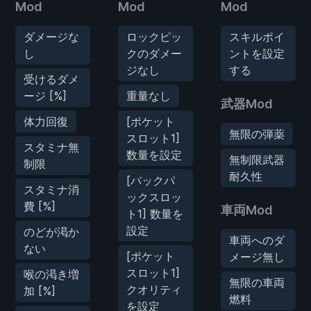
Mod
Mod
Mod
ダメージな
ロックピッ
スキルポイ
し
クのダメー
ントを設定
ジなし
する
受けるダメ
ージ [%]
重量なし
武器Mod
体力回復
[ポケット
無限の弾薬
スロット1]
スタミナ無
数量を設定
無制限武器
制限
耐久性
[バックパ
スタミナ消
ックスロッ
費 [%]
車両Mod
ト1] 数量を
設定
のどが渇か
車両へのダ
ない
[ポケット
メージ無し
スロット1]
喉の渇き増
無限の車両
クオリティ
加 [%]
燃料
を設定