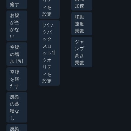
癒す
加速
ィを
設定
お腹
移動
が空
速度
[バッ
かな
乗数
クパ
い
ック
ジャ
スロ
空腹
ンプ
ット1]
の増
高さ
クオ
加 [%]
乗数
リテ
空腹
ィを
を満
設定
たす
感染
の蓄
積な
し
感染