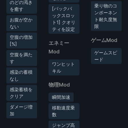
のどの渇き
乗り物のコ
[バックパ
を癒す
ンポーネン
ックスロッ
ト耐久度無
お腹が空か
ト1] クオリ
限
ない
ティを設定
空腹の増加
ゲームMod
エネミー
[%]
Mod
ゲームスピ
空腹を満た
ード
す
ワンヒット
キル
感染の蓄積
なし
物理Mod
感染蓄積を
クリア
瞬間加速
ダメージ増
移動速度乗
加
数
ジャンプ高