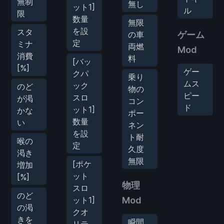
無制
無し
ット1]
ル
限
数量
無限
を設
スタ
の車
ゲーム
定
ミナ
両燃
Mod
消費
料
[バッ
[%]
ゲー
クパ
乗り
ムス
ック
のど
物の
ピー
スロ
が渇
コン
ド
ット1]
かな
ポー
数量
い
ネン
を設
ト耐
喉の
定
久度
渇き
無限
[ポケ
増加
ット
[%]
物理
スロ
のど
ット1]
Mod
の渇
クオ
きを
瞬間
リテ