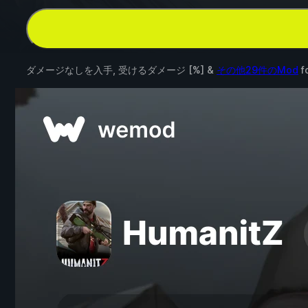
ダメージなしを入手, 受けるダメージ [%] &
その他29件のMod
f