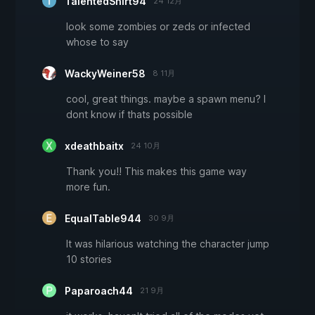
TalentedShirt94
24 12月
look some zombies or zeds or infected
whose to say
WackyWeiner58
8 11月
cool, great things. maybe a spawn menu? I
dont know if thats possible
xdeathbaitx
24 10月
Thank you!! This makes this game way
more fun.
EqualTable944
30 9月
It was hilarious watching the character jump
10 stories
Paparoach44
21 9月