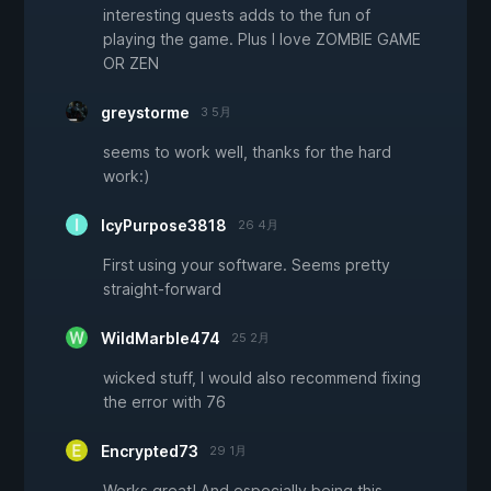
interesting quests adds to the fun of
playing the game. Plus I love ZOMBIE GAME
OR ZEN
greystorme
3 5月
seems to work well, thanks for the hard
work:)
IcyPurpose3818
26 4月
First using your software. Seems pretty
straight-forward
WildMarble474
25 2月
wicked stuff, I would also recommend fixing
the error with 76
Encrypted73
29 1月
Works great! And especially being this