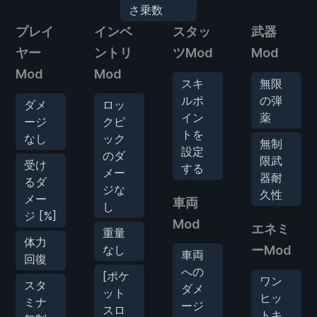
さ乗数
プレイ
インベ
スタッ
武器
ヤー
ントリ
ツMod
Mod
Mod
Mod
スキ
無限
ルポ
の弾
ダメ
ロッ
イン
薬
ージ
クピ
トを
なし
ック
無制
設定
のダ
限武
受け
する
メー
器耐
るダ
ジな
久性
メー
車両
し
ジ [%]
Mod
エネミ
重量
体力
なし
ーMod
車両
回復
への
[ポケ
ワン
スタ
ダメ
ット
ヒッ
ミナ
ージ
スロ
トキ