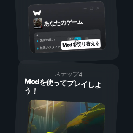
あなたのゲーム
オン
オフ
無限の体力
Modを切り替える
無限のスタミナ
ステップ4
Modを使ってプレイしよ
う！