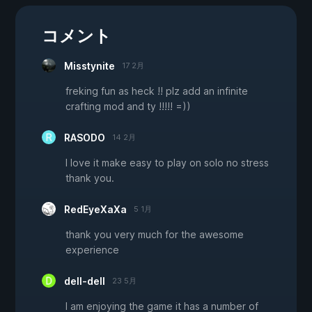
コメント
Misstynite
17 2月
freking fun as heck !! plz add an infinite
crafting mod and ty !!!!! =))
RASODO
14 2月
I love it make easy to play on solo no stress
thank you.
RedEyeXaXa
5 1月
thank you very much for the awesome
experience
dell-dell
23 5月
I am enjoying the game it has a number of