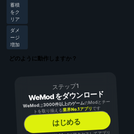
蓄積
をク
リア
ダメ
ージ
増加
どのように動作しますか？
ステップ1
WeMod をダウンロード
のModとチー
3000件以上のゲーム
は
WeMod
です
業界No.1アプリ
トを取り揃える
はじめる