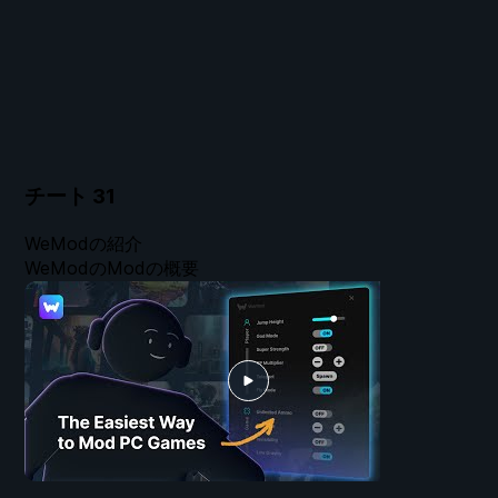
チート
31
WeModの紹介
WeModのModの概要