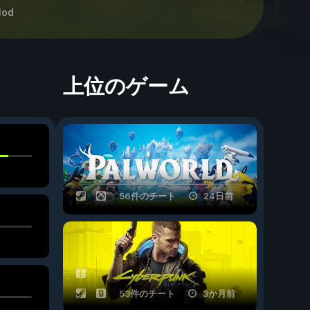
od
上位のゲーム
56件のチート
24日前
53件のチート
3か月前