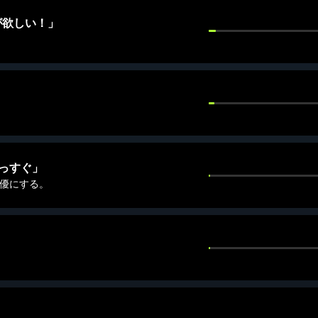
が欲しい！」
っすぐ」
女優にする。
」