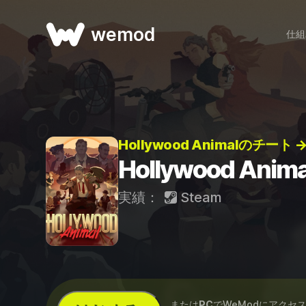
wemod
仕組
Hollywood Animalのチート 
Hollywood Ani
実績：
Steam
...または
PC
でWeModにアクセ