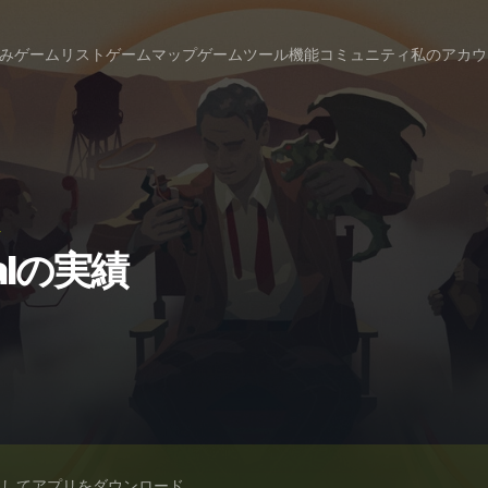
み
ゲームリスト
ゲームマップ
ゲームツール
機能
コミュニティ
私のアカウ
→
malの実績
スしてアプリをダウンロード