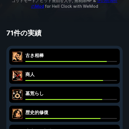
ゴッドモード／ヒット無効を入手, 無制限HP &
その他16件
のMod
for
Hell Clock
with
WeMod
71件の実績
古き相棒
商人
墓荒らし
歴史的修復