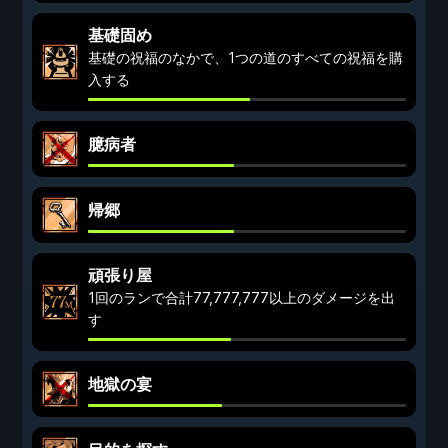
基礎固め
基礎の祝福のなかで、1つの道のすべての祝福を購
入する
臆病者
帰郷
頑張り屋
1回のランで合計77,777,777以上のダメージを出
す
地獄の宴