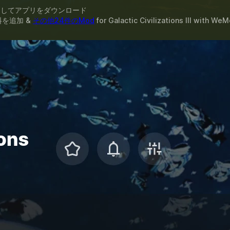
スしてアプリをダウンロード
料を追加 &
その他24件のMod
for
Galactic Civilizations III
with
WeM