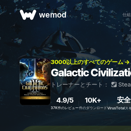
wemod
仕組
3000以上のすべてのゲーム →
Galactic Civil
トレーナーとチート：
Ste
安全
4.9/5
10K+
37K件のレビュー
件のダウンロード
VirusTota