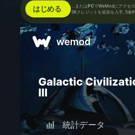
...または
PC
でWeModにアクセ
はじめる
5Kクレジットを追加を入手, 5食