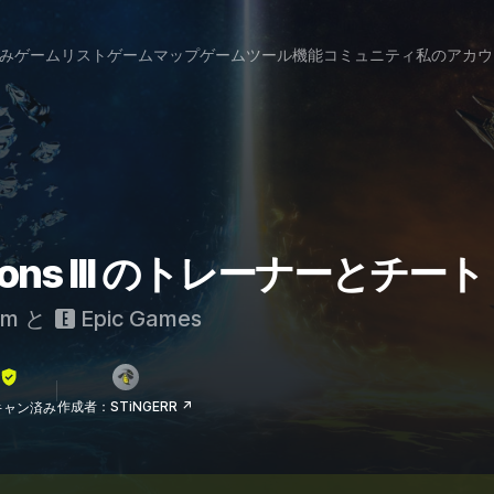
み
ゲームリスト
ゲームマップ
ゲームツール
機能
コミュニティ
私のアカウ
izations III のトレーナーとチート
am
と
Epic Games
作成者：STiNGERR ↗
lスキャン済み