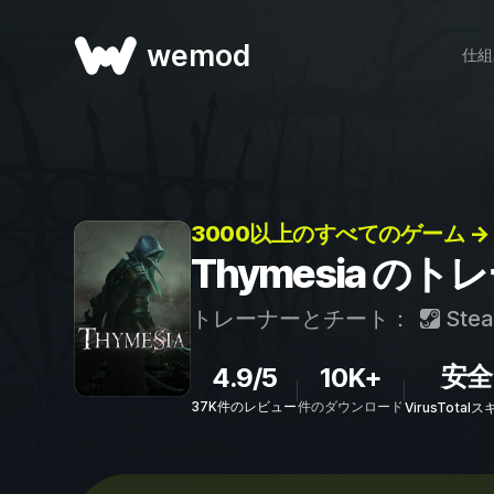
wemod
仕組
3000以上のすべてのゲーム →
Thymesia の
トレーナーとチート：
Ste
安全
4.9/5
10K+
37K件のレビュー
件のダウンロード
VirusTota