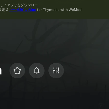
スしてアプリをダウンロード
設定 &
その他9件のMod
for
Thymesia
with
WeMod