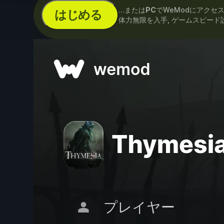
...または
PC
でWeModにアクセ
はじめる
体力無限を入手, ゲームスピード