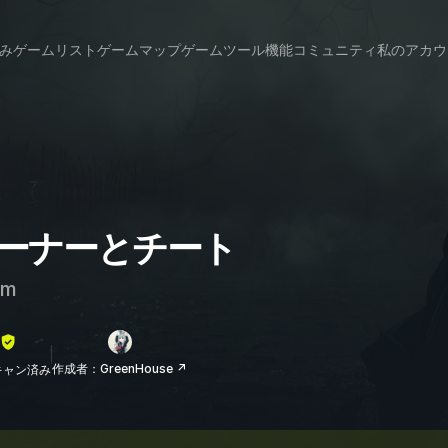
み
ゲームリスト
ゲームマップ
ゲームツール
機能
コミュニティ
私のアカウ
トレーナーとチート
am
作成者：GreenHouse ↗
lスキャン済み