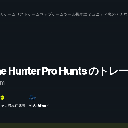
み
ゲームリスト
ゲームマップ
ゲームツール
機能
コミュニティ
私のアカウ
Game Hunter Pro Hunts
am
作成者：MrAntiFun ↗
lスキャン済み