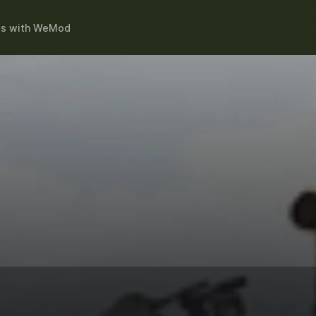
ts
with
WeMod