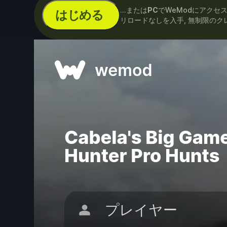
...または
PC
でWeModにアクセ
はじめる
リロードなしを入手, 無制限のク