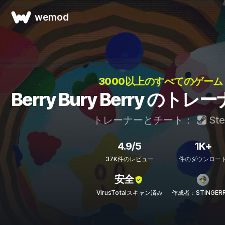
wemod
3000以上のすべてのゲーム
Berry Bury Berry の
トレーナーとチート：
St
4.9/5
1K+
37K件のレビュー
件のダウンロー
安全
VirusTotalスキャン済み
作成者：STiNGERR