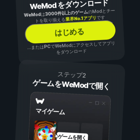
WeMod をダウンロード
のModとチー
3000件以上のゲーム
は
WeMod
です
業界No.1アプリ
トを取り揃える
はじめる
でWeModにアクセスしてアプリ
PC
...または
をダウンロード
ステップ2
ゲームをWeModで開く
マイゲーム
ゲームを開く