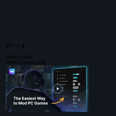
チート
8
WeModの紹介
WeModのModの概要