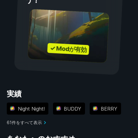
う！
✓ Modが有効
実績
Night Night!
BUDDY
BERRY
61件をすべて表示