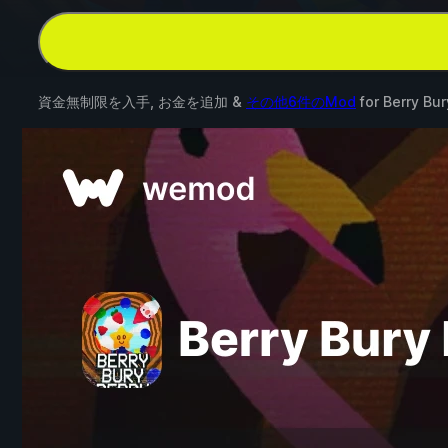
資金無制限を入手, お金を追加 &
その他6件のMod
for
Berry Bur