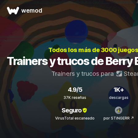
wemod
Todos los más de 3000 juego
Trainers y trucos de Berry
Trainers y trucos para
Ste
4.9/5
1K+
37K reseñas
descargas
Seguro
VirusTotal escaneado
por STiNGERR ↗