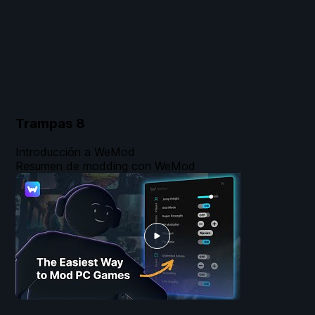
Trampas
8
Introducción a WeMod
Resumen de modding con WeMod