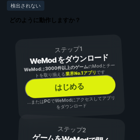
検出されない
どのように動作しますか？
ステップ1
WeMod をダウンロード
のModとチー
3000件以上のゲーム
は
WeMod
です
業界No.1アプリ
トを取り揃える
はじめる
でWeModにアクセスしてアプリ
PC
...または
をダウンロード
ステップ2
ゲームをWeModで開く