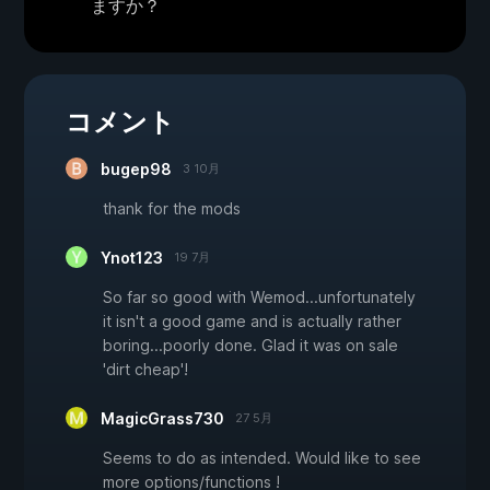
ますか？
コメント
bugep98
3 10月
thank for the mods
Ynot123
19 7月
So far so good with Wemod...unfortunately
it isn't a good game and is actually rather
boring...poorly done. Glad it was on sale
'dirt cheap'!
MagicGrass730
27 5月
Seems to do as intended. Would like to see
more options/functions !