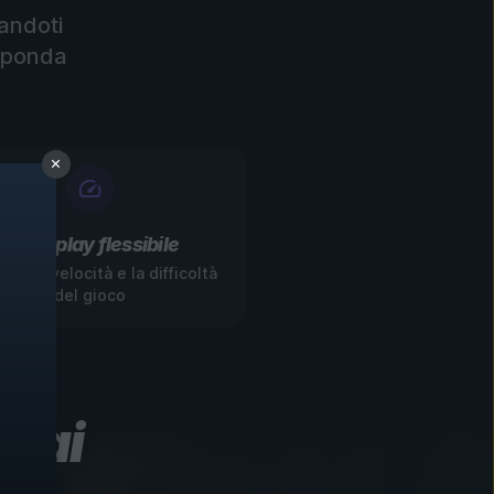
andoti
isponda
Gameplay flessibile
ica la velocità e la difficoltà
del gioco
 mai