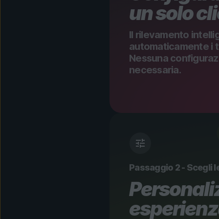
un solo cl
Il rilevamento intell
automaticamente i tuo
Nessuna configuraz
necessaria.
Passaggio 2 - Scegli l
Personaliz
esperien