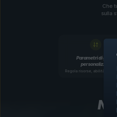
Che t
sulla 
Parametri di gioco
personalizzati
Regola risorse, abilità e ga
Nav