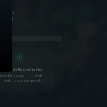
emplice
giochi
arker della comunità
ndividi e scopri i punti di
erimento creati dai giocatori