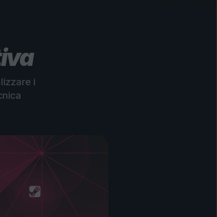
tiva
lizzare i
cnica