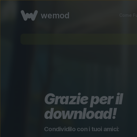
wemod
Come Fu
Grazie per il
download!
Condividilo con i tuoi amici: