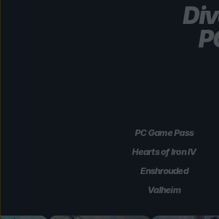
Div
P
PC Game Pass
Hearts of Iron IV
Enshrouded
Valheim