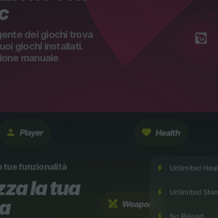
ic
igente dei giochi trova
i giochi installati.
ione manuale
e tue funzionalità
za la tua
za