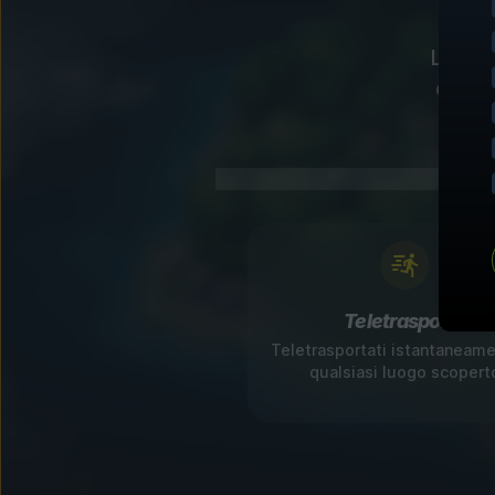
Le nos
con v
Teletrasporto
Teletrasportati istantaneame
qualsiasi luogo scopert