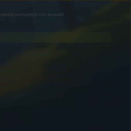
nalità
Community
Il mio account