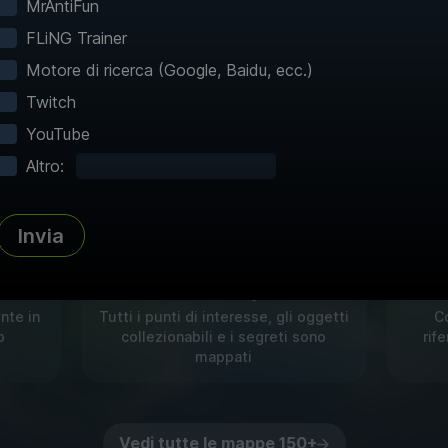
prima d'ora
MrAntiFun
FLiNG Trainer
tre mappe interattive rendono l'esplorazione s
Motore di ricerca (Google, Baidu, ecc.)
iaggi rapidi e mappe dettagliate istantanee per i 
Twitch
60+!
YouTube
Altro:
Invia
Atlante completo
M
nte in
Tutti i punti di interesse, gli oggetti
Co
o
collezionabili e i segreti sono
rif
mappati
Vedi tutte le mappe 150+