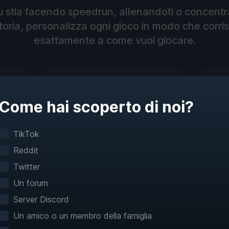
u stia facendo speedrun, allenandoti o concentr
storia, personalizza ogni gioco in modo che corr
esattamente a come vuoi giocare.
Come hai scoperto di noi?
Modalità di allenamento
Esercitati e perfeziona le
Modif
TikTok
meccaniche di gioco
meplay
Reddit
Twitter
Un forum
iga nei giochi come
Server Discord
Un amico o un membro della famiglia