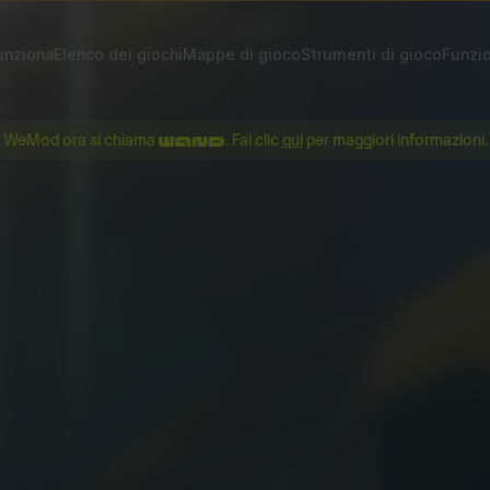
nziona
Elenco dei giochi
Mappe di gioco
Strumenti di gioco
Funzio
WeMod ora si chiama
. Fai clic
qui
per maggiori informazioni.