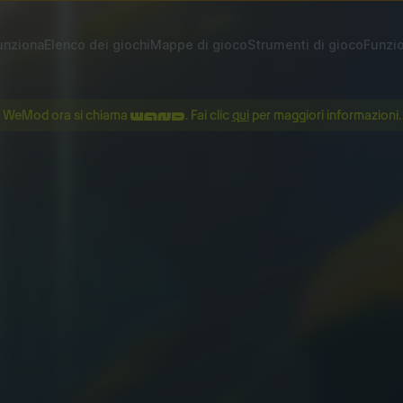
nziona
Elenco dei giochi
Mappe di gioco
Strumenti di gioco
Funzio
WeMod ora si chiama
. Fai clic
qui
per maggiori informazioni.