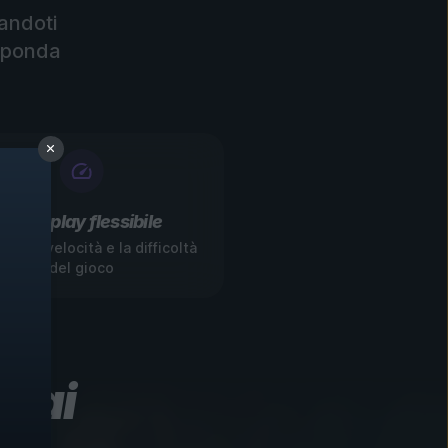
andoti
isponda
Gameplay flessibile
ica la velocità e la difficoltà
del gioco
 mai