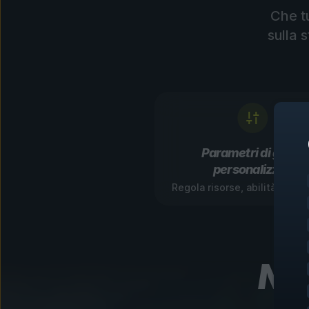
Che t
sulla 
Parametri di gioco
personalizzati
Regola risorse, abilità e ga
Nav