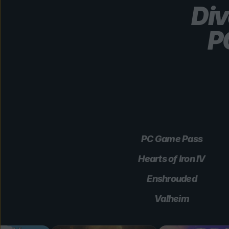
Div
P
PC Game Pass
Hearts of Iron IV
Enshrouded
Valheim