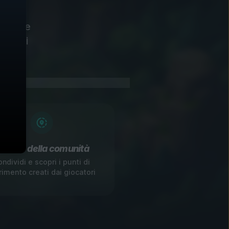
emplice
giochi
arker della comunità
ndividi e scopri i punti di
erimento creati dai giocatori