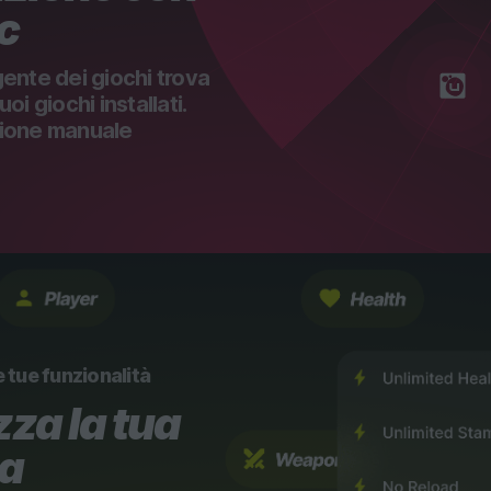
ic
igente dei giochi trova
i giochi installati.
ione manuale
e tue funzionalità
za la tua
za