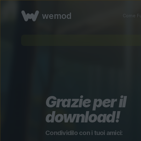
wemod
Come Fu
Grazie per il
download!
Condividilo con i tuoi amici: