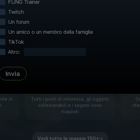
prima d'ora
FLiNG Trainer
Twitch
tre mappe interattive rendono l'esplorazione s
Un forum
iaggi rapidi e mappe dettagliate istantanee per i 
Un amico o un membro della famiglia
60+!
TikTok
Altro:
Invia
Atlante completo
M
nte in
Tutti i punti di interesse, gli oggetti
Co
o
collezionabili e i segreti sono
rif
mappati
Vedi tutte le mappe 150+