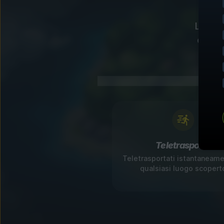
Le nos
con v
Teletrasporto
Teletrasportati istantaneame
qualsiasi luogo scopert