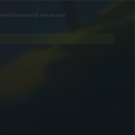
nalità
Community
Il mio account