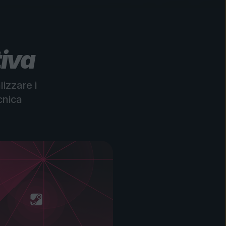
tiva
lizzare i
cnica