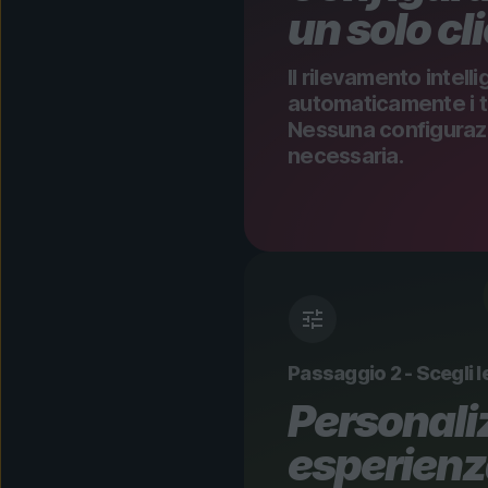
un solo cl
Il rilevamento intell
automaticamente i tuo
Nessuna configuraz
necessaria.
Passaggio 2 - Scegli l
Personaliz
esperien