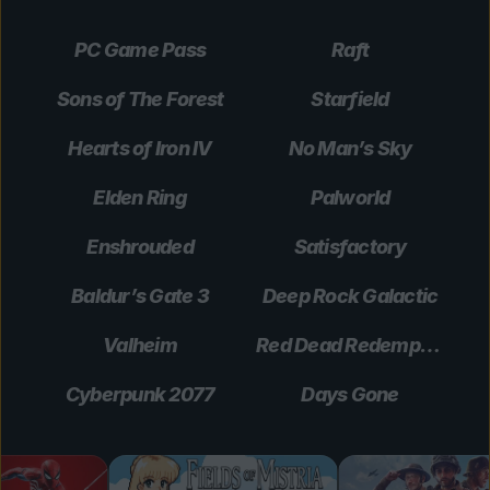
PC Game Pass
Raft
Sons of The Forest
Starfield
Hearts of Iron IV
No Man’s Sky
Elden Ring
Palworld
Enshrouded
Satisfactory
Baldur’s Gate 3
Deep Rock Galactic
Valheim
Red Dead Redemption 2
Cyberpunk 2077
Days Gone