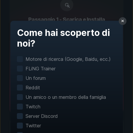
Passaggio 1 - Scarica e Installa
Configurazione con un
Come hai scoperto di
solo clic
noi?
Il rilevamento intelligente dei giochi trova
Motore di ricerca (Google, Baidu, ecc.)
automaticamente i tuoi giochi installati.
Nessuna configurazione manuale necessaria.
FLiNG Trainer
Un forum
Reddit
Un amico o un membro della famiglia
Twitch
Server Discord
Twitter