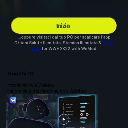
Inizia
...oppure visitaci dal tuo
PC
per scaricare l'app
Ottieni Salute Illimitata, Stamina Illimitata &
8 altri
mod
for
WWE 2K22
with
WeMod
Trucchi
10
Introduzione a WeMod
Panoramica del modding con WeMod