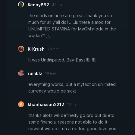
KennyB82
24 mar
the mods on here are great. thank you so
much for all y'all do! .....is there a mod for
UNLIMITED STAMINA for MyGM mode in the
works?? ;-)
K-Krush
23 mar
It was Undisputed, Bay-Bays!!!!!!!!!!
ramblz
19 mar
everything works, but a myfaction unlimited
currency would be sick!
khanhassan2212
13 mar
thanks alots will definelty go pro but dueto
some financial reasons not able to do it
nowbut will do it uh aree too good love you