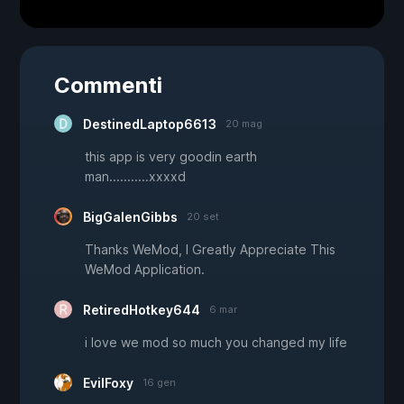
Commenti
DestinedLaptop6613
20 mag
this app is very goodin earth
man...........xxxxd
BigGalenGibbs
20 set
Thanks WeMod, I Greatly Appreciate This
WeMod Application.
RetiredHotkey644
6 mar
i love we mod so much you changed my life
EvilFoxy
16 gen