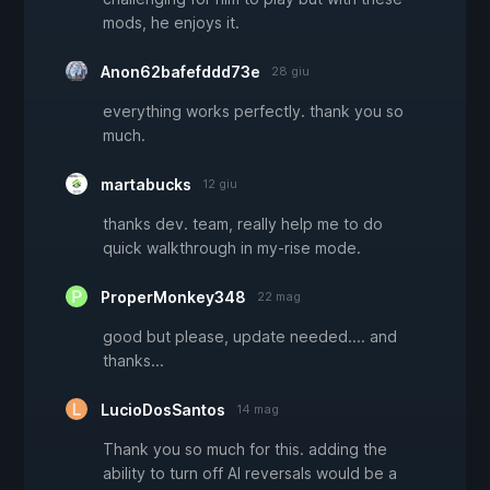
mods, he enjoys it.
Anon62bafefddd73e
28 giu
everything works perfectly. thank you so
much.
martabucks
12 giu
thanks dev. team, really help me to do
quick walkthrough in my-rise mode.
ProperMonkey348
22 mag
good but please, update needed.... and
thanks...
LucioDosSantos
14 mag
Thank you so much for this. adding the
ability to turn off AI reversals would be a