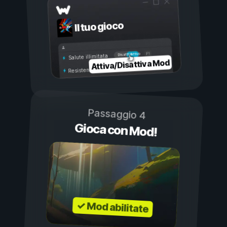
Il tuo gioco
Attivo
Disattivo
Salute illimitata
Attiva/Disattiva Mod
Resistenza illimitata
Passaggio 4
Gioca con Mod!
✓ Mod abilitate