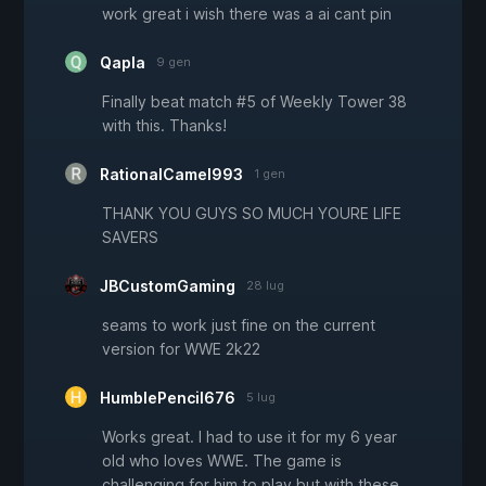
work great i wish there was a ai cant pin
Qapla
9 gen
Finally beat match #5 of Weekly Tower 38
with this. Thanks!
RationalCamel993
1 gen
THANK YOU GUYS SO MUCH YOURE LIFE
SAVERS
JBCustomGaming
28 lug
seams to work just fine on the current
version for WWE 2k22
HumblePencil676
5 lug
Works great. I had to use it for my 6 year
old who loves WWE. The game is
challenging for him to play but with these