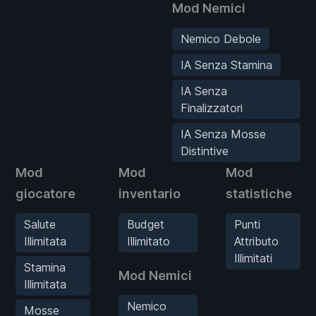
Mod Nemici
Nemico Debole
IA Senza Stamina
IA Senza
Finalizzatori
IA Senza Mosse
Distintive
Mod
Mod
Mod
giocatore
inventario
statistiche
Salute
Budget
Punti
Illimitata
Illimitato
Attributo
Illimitati
Stamina
Mod Nemici
Illimitata
Nemico
Mosse