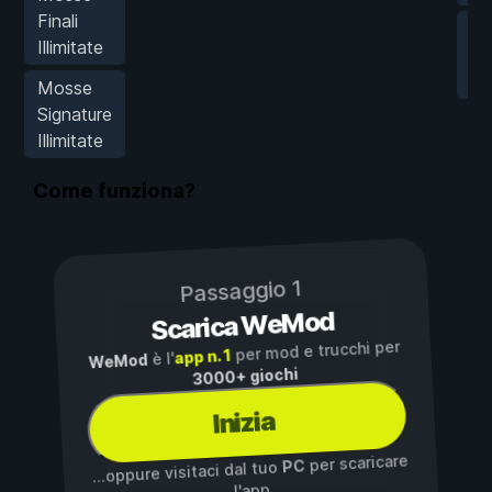
Finali
IA
Illimitate
Mo
Di
Mosse
Signature
Illimitate
Come funziona?
Passaggio 1
Scarica WeMod
per mod e trucchi per
app n. 1
è l'
WeMod
3000+ giochi
Inizia
per scaricare
PC
...oppure visitaci dal tuo
l'app