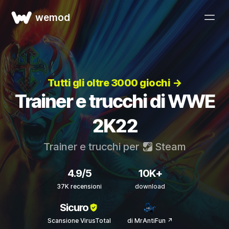
wemod
Tutti gli oltre 3000 giochi →
Trainer e trucchi di WWE
2K22
Trainer e trucchi per
Steam
4.9/5
10K+
37K recensioni
download
Sicuro
Scansione VirusTotal
di MrAntiFun ↗