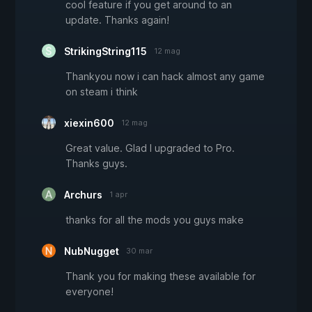
cool feature if you get around to an
update. Thanks again!
StrikingString115
12 mag
Thankyou now i can hack almost any game
on steam i think
xiexin600
12 mag
Great value. Glad I upgraded to Pro.
Thanks guys.
Archurs
1 apr
thanks for all the mods you guys make
NubNugget
30 mar
Thank you for making these available for
everyone!