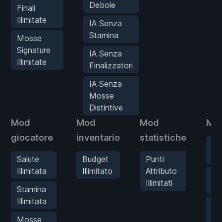
Debole
Finali
Illimitate
IA Senza
Stamina
Mosse
Signature
IA Senza
Illimitate
Finalizzatori
IA Senza
Mosse
Distintive
Mod
Mod
Mod
Mod
giocatore
inventario
statistiche
Ne
De
Salute
Budget
Punti
Illimitata
Illimitato
Attributo
IA
Illimitati
St
Stamina
Illimitata
IA
Fi
Mosse