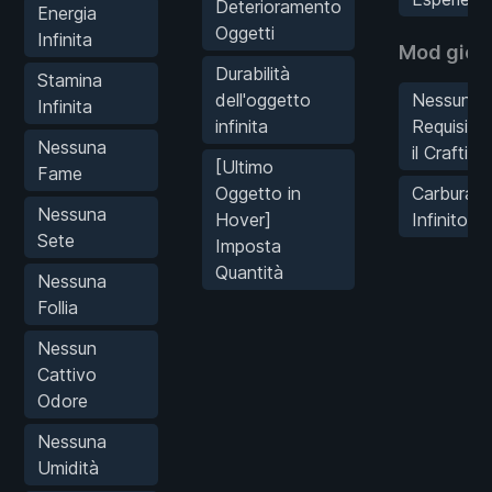
Deterioramento
Energia
Oggetti
Infinita
Mod gioc
Durabilità
Stamina
dell'oggetto
Nessun
Infinita
infinita
Requisito
Nessuna
il Crafting
[Ultimo
Fame
Oggetto in
Carburant
Nessuna
Hover]
Infinito
Sete
Imposta
Quantità
Nessuna
Follia
Nessun
Cattivo
Odore
Nessuna
Umidità