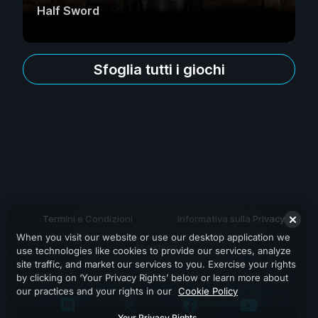
Half Sword
Sfoglia tutti i giochi
Termini e Condizioni
Informativa sulla Privacy
When you visit our website or use our desktop application we
Assistenza
use technologies like cookies to provide our services, analyze
site traffic, and market our services to you. Exercise your rights
by clicking on ‘Your Privacy Rights’ below or learn more about
our practices and your rights in our
Cookie Policy
Your Privacy Rights