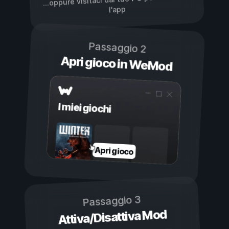
...oppure visitaci dal tuo
l'app
Passaggio 2
Apri gioco in WeMod
I miei giochi
Apri gioco
Passaggio 3
Attiva/Disattiva Mod