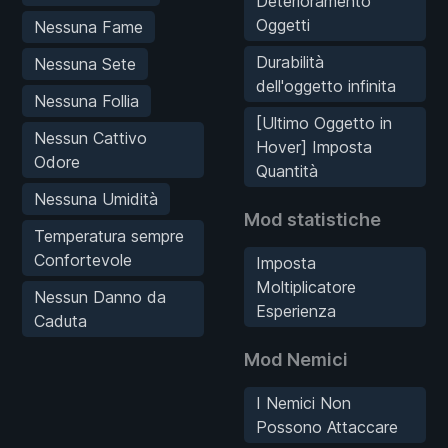
Deterioramento
Oggetti
Nessuna Fame
Durabilità
Nessuna Sete
dell'oggetto infinita
Nessuna Follia
[Ultimo Oggetto in
Nessun Cattivo
Hover] Imposta
Odore
Quantità
Nessuna Umidità
Mod statistiche
Temperatura sempre
Confortevole
Imposta
Moltiplicatore
Nessun Danno da
Esperienza
Caduta
Mod Nemici
I Nemici Non
Possono Attaccare