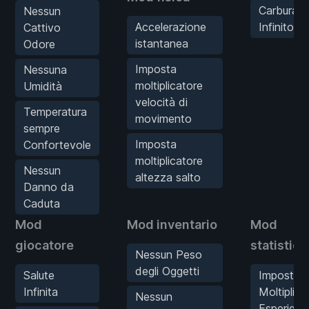
Carburant
Nessun
Accelerazione
Infinito
Cattivo
istantanea
Odore
Imposta
Nessuna
moltiplicatore
Umidità
velocità di
Temperatura
movimento
sempre
Imposta
Confortevole
moltiplicatore
Nessun
altezza salto
Danno da
Caduta
Mod
Mod inventario
Mod
giocatore
statistic
Nessun Peso
degli Oggetti
Salute
Imposta
Infinita
Moltiplica
Nessun
Esperienz