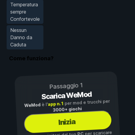
Temperatura
sempre
Confortevole
Nessun
Danno da
Caduta
Come funziona?
Passaggio 1
Scarica WeMod
per mod e trucchi per
app n. 1
è l'
WeMod
3000+ giochi
Inizia
per scaricare
PC