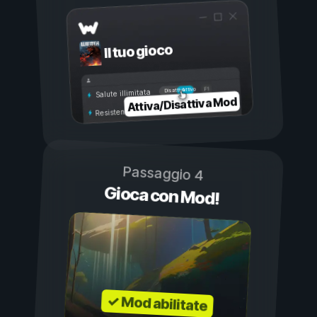
Il tuo gioco
Attivo
Disattivo
Salute illimitata
Attiva/Disattiva Mod
Resistenza illimitata
Passaggio 4
Gioca con Mod!
✓ Mod abilitate