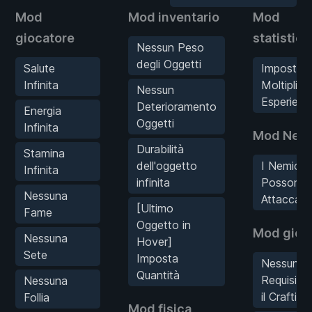
Mod
Mod inventario
Mod
giocatore
statistic
Nessun Peso
degli Oggetti
Salute
Imposta
Infinita
Moltiplica
Nessun
Esperienz
Deterioramento
Energia
Oggetti
Infinita
Mod Nemi
Durabilità
Stamina
dell'oggetto
I Nemici 
Infinita
infinita
Possono
Nessuna
Attaccare
[Ultimo
Fame
Oggetto in
Mod gioc
Nessuna
Hover]
Sete
Imposta
Nessun
Quantità
Requisito
Nessuna
il Crafting
Follia
Mod fisica