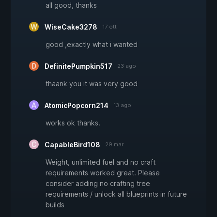
all good, thanks
WiseCake3278
17 ott
good ,exactly what i wanted
DefinitePumpkin517
23 ago
thaank you it was very good
AtomicPopcorn214
13 ago
works ok thanks.
CapableBird108
29 mar
Weight, unlimited fuel and no craft
requirements worked great. Please
consider adding no crafting tree
requirements / unlock all blueprints in future
builds