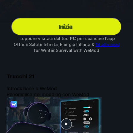
Inizia
...oppure visitaci dal tuo
PC
per scaricare l'app
Ottieni Salute Infinita, Energia Infinita &
19 altri mod
for
Winter Survival
with
WeMod
Trucchi
21
Introduzione a WeMod
Panoramica del modding con WeMod