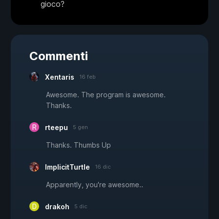
gioco?
Commenti
Xentaris
16 feb
Awesome. The program is awesome.
Thanks.
rteepu
5 gen
Thanks. Thumbs Up
ImplicitTurtle
16 dic
Apparently, you're awesome..
drakoh
5 dic