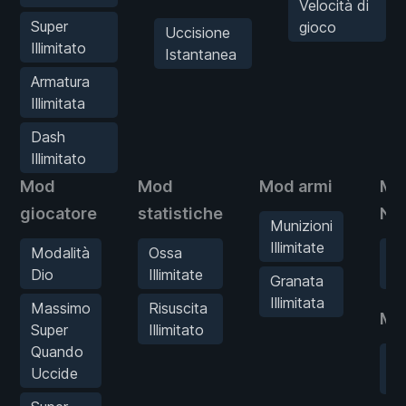
Velocità di
Super
gioco
Uccisione
Illimitato
Istantanea
Armatura
Illimitata
Dash
Illimitato
Mod
Mod
Mod armi
Mo
giocatore
statistiche
Ne
Munizioni
Illimitate
Modalità
Ossa
Uc
Dio
Illimitate
Is
Granata
Illimitata
Massimo
Risuscita
Mo
Super
Illimitato
Quando
Ve
Uccide
gi