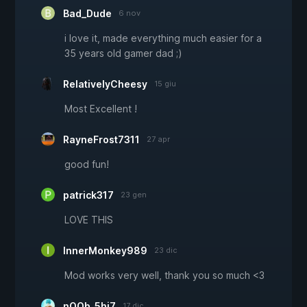
Bad_Dude
6 nov
i love it, made everything much easier for a
35 years old gamer dad ;)
RelativelyCheesy
15 giu
Most Excellent !
RayneFrost7311
27 apr
good fun!
patrick317
23 gen
LOVE THIS
InnerMonkey989
23 dic
Mod works very well, thank you so much <3
nOOb_5hi7
17 dic