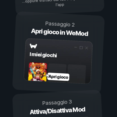
...oppure visitaci dal tuo
l'app
Passaggio 2
Apri gioco in WeMod
I miei giochi
Apri gioco
Passaggio 3
Attiva/Disattiva Mod