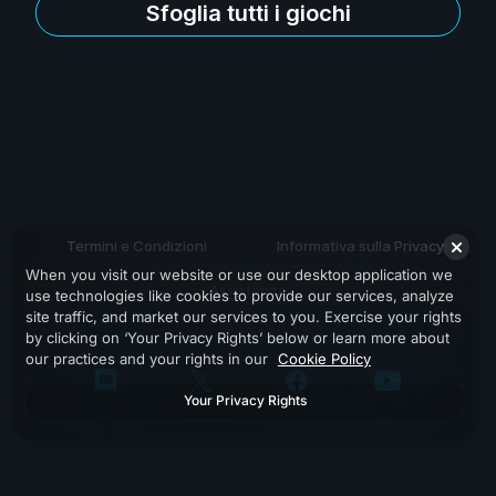
Sfoglia tutti i giochi
Termini e Condizioni
Informativa sulla Privacy
When you visit our website or use our desktop application we
Assistenza
use technologies like cookies to provide our services, analyze
site traffic, and market our services to you. Exercise your rights
by clicking on ‘Your Privacy Rights’ below or learn more about
our practices and your rights in our
Cookie Policy
Your Privacy Rights