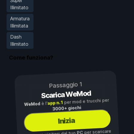
Super
Illimitato
Armatura
Illimitata
Dash
Illimitato
Come funziona?
Passaggio 1
Scarica WeMod
per mod e trucchi per
app n. 1
è l'
WeMod
3000+ giochi
Inizia
per scaricare
PC