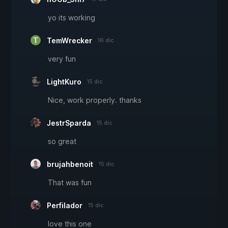
yo its working
TemWrecker
16 dic
very fun
LightKuro
15 dic
Nice, work properly. thanks
JestrSparda
15 dic
so great
brujahbenoit
15 dic
That was fun
Perfilador
15 dic
love this one