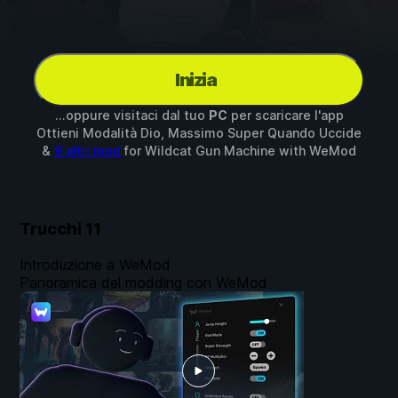
Inizia
...oppure visitaci dal tuo
PC
per scaricare l'app
Ottieni Modalità Dio, Massimo Super Quando Uccide
&
9 altri mod
for
Wildcat Gun Machine
with
WeMod
Trucchi
11
Introduzione a WeMod
Panoramica del modding con WeMod