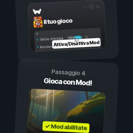
Il tuo gioco
Attivo
Disattivo
Salute illimitata
Attiva/Disattiva Mod
Resistenza illimitata
Passaggio 4
Gioca con Mod!
✓ Mod abilitate