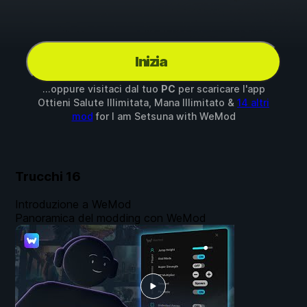
Inizia
...oppure visitaci dal tuo
PC
per scaricare l'app
Ottieni Salute Illimitata, Mana Illimitato &
14 altri
mod
for
I am Setsuna
with
WeMod
Trucchi
16
Introduzione a WeMod
Panoramica del modding con WeMod