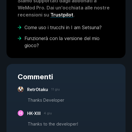
Siamo supportati dagli abbonati a
WeMod Pro. Dai un'occhiata alle nostre
recensioni su
Trustpilot
.
Come uso i trucchi in I am Setsuna?
Funzionerà con la versione del mio
gioco?
Commenti
RetrOtaku
11 giu
Thanks Developer
HK-XIII
4 giu
Thanks to the developer!