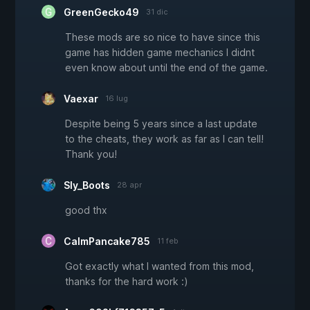
GreenGecko49
31 dic
These mods are so nice to have since this
game has hidden game mechanics I didnt
even know about until the end of the game.
Vaexar
16 lug
Despite being 5 years since a last update
to the cheats, they work as far as I can tell!
Thank you!
Sly_Boots
28 apr
good thx
CalmPancake785
11 feb
Got exactly what I wanted from this mod,
thanks for the hard work :)