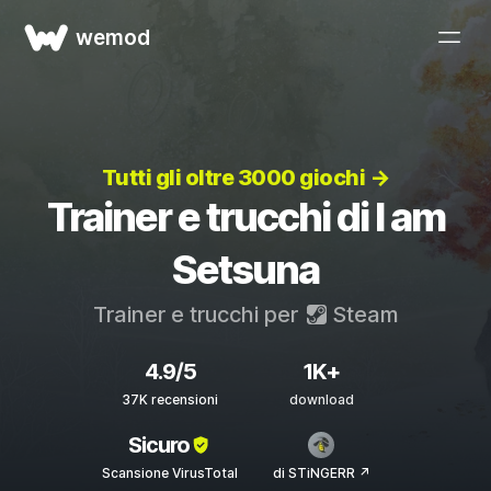
wemod
Tutti gli oltre 3000 giochi →
Trainer e trucchi di I am
Setsuna
Trainer e trucchi per
Steam
4.9/5
1K+
37K recensioni
download
Sicuro
Scansione VirusTotal
di STiNGERR ↗