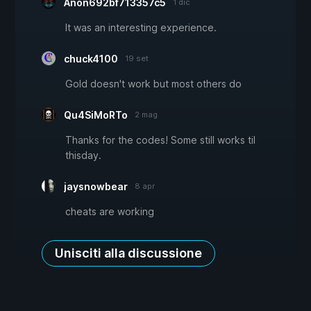
Anon692bf713357c5
1 dic
It was an interesting experience.
chuck4100
19 set
Gold doesn't work but most others do
Qu4SiMoRTo
2 mag
Thanks for the codes! Some still works til
thisday.
jaysnowbear
8 apr
cheats are working
Unisciti alla discussione