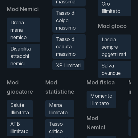
massima
Oro
Mod Nemici
Illimitato
Tasso di
colpo
Drena
Mod gioco
massimo
mana
nemico
Tasso di
Lascia
caduta
sempre
Disabilita
massimo
oggetti rari
attacchi
nemici
XP Illimitati
Salva
ovunque
Mod
Mod
Mod fisica
Mo
giocatore
statistiche
inv
Momento
Illimitato
Salute
Mana
Og
Illimitata
Illimitato
Ill
Mod
ATB
Tasso
Or
Nemici
illimitato
critico
Ill