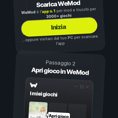
Scarica WeMod
per mod e trucchi per
app n. 1
è l'
WeMod
3000+ giochi
Inizia
per scaricare
PC
...oppure visitaci dal tuo
l'app
Passaggio 2
Apri gioco in WeMod
I miei giochi
Apri gioco