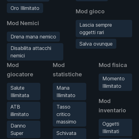
Oro Illimitato
Mod gioco
Mod Nemici
Lascia sempre
oggetti rari
Drena mana nemico
Salva ovunque
Disabilita attacchi
nemici
Mod
Mod
Mod fisica
giocatore
statistiche
Momento
Illimitato
Salute
Mana
Illimitata
Illimitato
Mod
ATB
Tasso
inventario
illimitato
critico
massimo
Oggetti
Danno
Illimitati
Super
Schivata