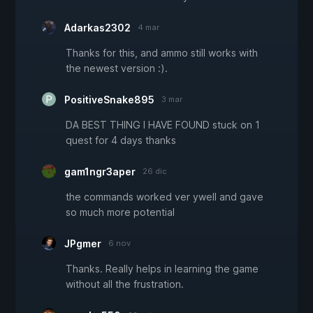
Adarkas2302
4 mar
Thanks for this, and ammo still works with
the newest version :).
PositiveSnake895
3 mar
DA BEST THING I HAVE FOUND stuck on 1
quest for 4 days thanks
gam1ngr3aper
26 dic
the commands worked ver ywell and gave
so much more potential
JPgmer
6 nov
Thanks. Really helps in learning the game
without all the frustration.