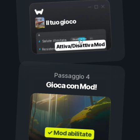
Il tuo gioco
Attivo
Disattivo
Salute illimitata
Attiva/Disattiva Mod
Resistenza illimitata
Passaggio 4
Gioca con Mod!
✓ Mod abilitate