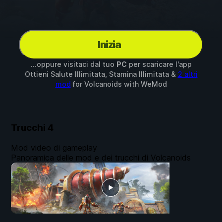
Inizia
...oppure visitaci dal tuo
PC
per scaricare l'app
Ottieni Salute Illimitata, Stamina Illimitata &
2 altri
mod
for
Volcanoids
with
WeMod
Trucchi
4
Mod video di gameplay
Panoramica delle mod e dei trucchi di Volcanoids