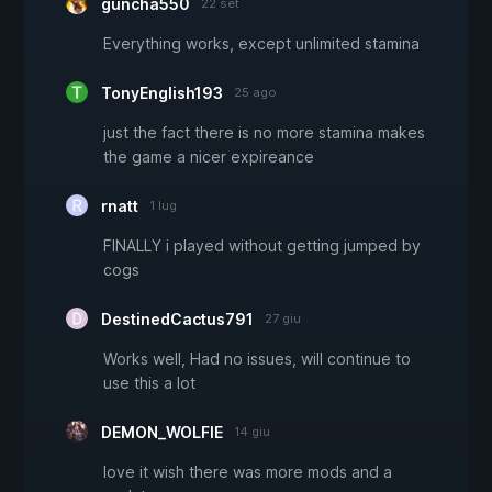
guncha550
22 set
Everything works, except unlimited stamina
TonyEnglish193
25 ago
just the fact there is no more stamina makes
the game a nicer expireance
rnatt
1 lug
FINALLY i played without getting jumped by
cogs
DestinedCactus791
27 giu
Works well, Had no issues, will continue to
use this a lot
DEMON_WOLFIE
14 giu
love it wish there was more mods and a