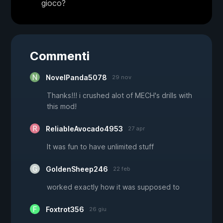
gioco?
Commenti
NovelPanda5078
29 nov
Thanks!!! i crushed alot of MECH's drills with
this mod!
ReliableAvocado4953
27 apr
It was fun to have unlimited stuff
GoldenSheep246
22 feb
worked exactly how it was supposed to
Foxtrot356
26 giu