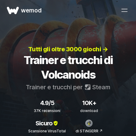
wemod
Tutti gli oltre 3000 giochi →
Trainer e trucchi di
Volcanoids
Trainer e trucchi per
Steam
4.9/5
10K+
37K recensioni
download
Sicuro
Scansione VirusTotal
di STiNGERR ↗