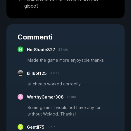
gioco?
Commenti
HotShade827
23 giu
Made the game more enjoyable thanks
killbot125
8 mag
all cheats worked correctly
WorthyGamer308
12 dic
Some games I would not have any fun
without WeMod. Thanks!
Gentil75
8 dic