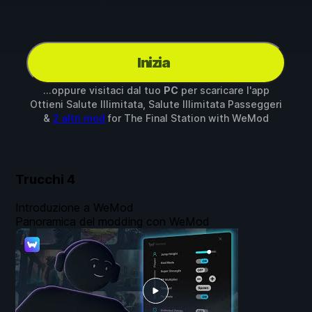
Inizia
...oppure visitaci dal tuo
PC
per scaricare l'app
Ottieni Salute Illimitata, Salute Illimitata Passeggeri
&
2 altri mod
for
The Final Station
with
WeMod
Trucchi
4
Introduzione a WeMod
Panoramica del modding con WeMod