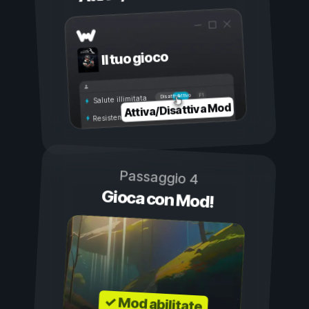
Il tuo gioco
Attivo
Disattivo
Salute illimitata
Attiva/Disattiva Mod
Resistenza illimitata
Passaggio 4
Gioca con Mod!
✓ Mod abilitate