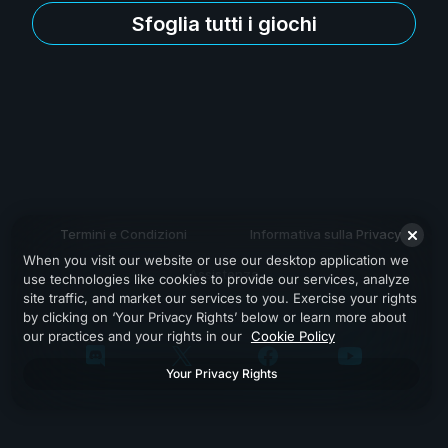
Sfoglia tutti i giochi
Termini e Condizioni
Informativa sulla Privacy
When you visit our website or use our desktop application we
Assistenza
use technologies like cookies to provide our services, analyze
site traffic, and market our services to you. Exercise your rights
by clicking on ‘Your Privacy Rights’ below or learn more about
our practices and your rights in our
Cookie Policy
Your Privacy Rights