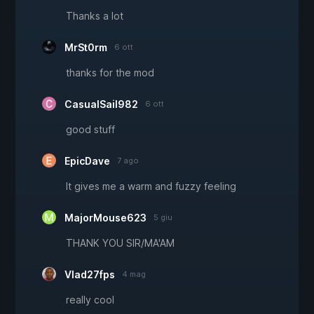
Thanks a lot
MrSt0rm
6 ott
thanks for the mod
CasualSail982
6 ott
good stuff
EpicDave
7 ago
It gives me a warm and fuzzy feeling
MajorMouse623
5 giu
THANK YOU SIR/MA'AM
Vlad27fps
4 mag
really cool