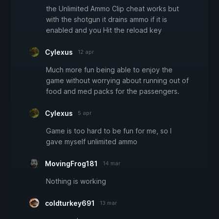
the Unlimited Ammo Clip cheat works but
with the shotgun it drains ammo if it is
enabled and you Hit the reload key
Cylexus
12 apr
Much more fun being able to enjoy the
game without worrying about running out of
food and med packs for the passengers.
Cylexus
5 apr
Game is too hard to be fun for me, so I
gave myself unlimited ammo
MovingFrog181
14 mar
Nothing is working
coldturkey691
13 mar