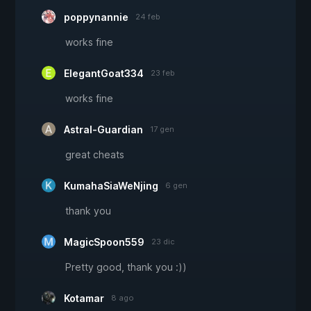
poppynannie
24 feb
works fine
ElegantGoat334
23 feb
works fine
Astral-Guardian
17 gen
great cheats
KumahaSiaWeNjing
6 gen
thank you
MagicSpoon559
23 dic
Pretty good, thank you :))
Kotamar
8 ago