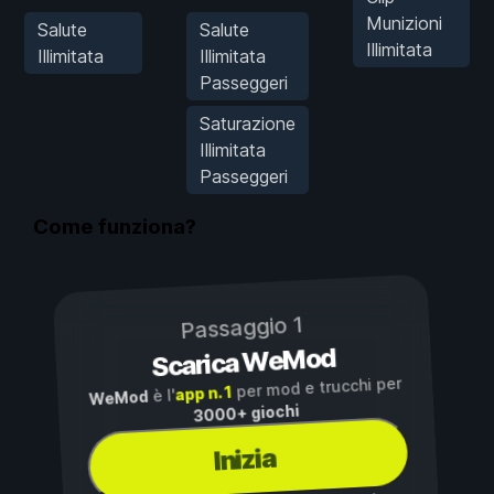
Munizioni
Salute
Salute
Illimitata
Illimitata
Illimitata
Passeggeri
Saturazione
Illimitata
Passeggeri
Come funziona?
Passaggio 1
Scarica WeMod
per mod e trucchi per
app n. 1
è l'
WeMod
3000+ giochi
Inizia