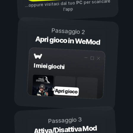
per scaricare
PC
...oppure visitaci dal tuo
l'app
Passaggio 2
Apri gioco in WeMod
I miei giochi
Apri gioco
Passaggio 3
Attiva/Disattiva Mod