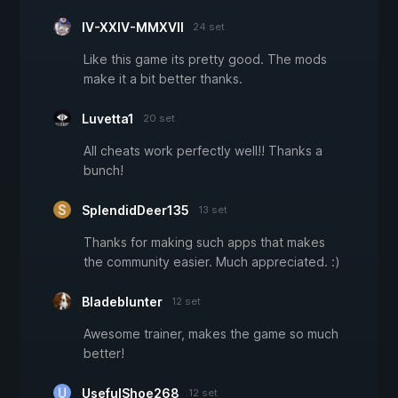
IV-XXIV-MMXVII
24 set
Like this game its pretty good. The mods
make it a bit better thanks.
Luvetta1
20 set
All cheats work perfectly well!! Thanks a
bunch!
SplendidDeer135
13 set
Thanks for making such apps that makes
the community easier. Much appreciated. :)
Bladeblunter
12 set
Awesome trainer, makes the game so much
better!
UsefulShoe268
12 set