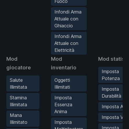
Fuoco
Infondi Arma
Attuale con
Ghiaccio
Infondi Arma
Attuale con
Elettricità
Mod
Mod
Mod statist
giocatore
inventario
Imposta
Potenza
Salute
Oggetti
Illimitata
Illimitati
Imposta
Durabilità
Stamina
Imposta
Illimitata
Essenza
Imposta Agili
Anima
Mana
Imposta Vig
Illimitato
Imposta
Imposta