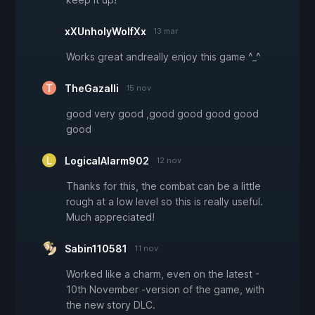
xXUnholyWolfXx
13 mar
Works great andreally enjoy this game ^_^
TheGazalli
15 nov
good very good ,good good good good
good
LogicalAlarm902
12 nov
Thanks for this, the combat can be a little
rough at a low level so this is really useful.
Much appreciated!
Sabin110581
11 nov
Worked like a charm, even on the latest -
10th November -version of the game, with
the new story DLC.