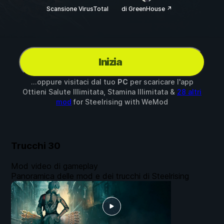
Scansione VirusTotal
di GreenHouse ↗
Inizia
...oppure visitaci dal tuo
PC
per scaricare l'app
Ottieni Salute Illimitata, Stamina Illimitata &
28 altri
mod
for
Steelrising
with
WeMod
Trucchi
30
Mod video di gameplay
Panoramica delle mod e dei trucchi di Steelrising