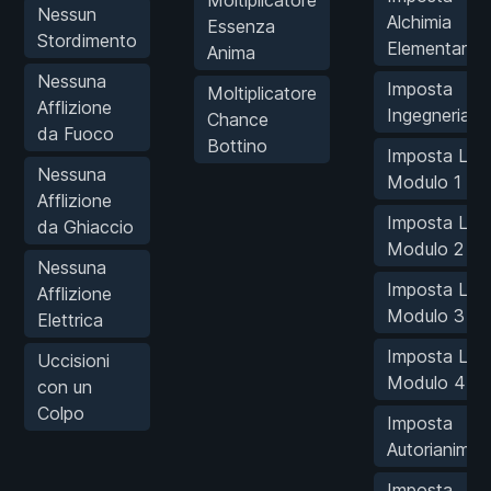
Moltiplicatore
Nessun
Alchimia
Essenza
Stordimento
Elementare
Anima
Nessuna
Imposta
Moltiplicatore
Afflizione
Ingegneria
Chance
da Fuoco
Bottino
Imposta Live
Nessuna
Modulo 1
Afflizione
Imposta Live
da Ghiaccio
Modulo 2
Nessuna
Imposta Live
Afflizione
Modulo 3
Elettrica
Imposta Live
Uccisioni
Modulo 4
con un
Colpo
Imposta
Autorianimaz
Imposta