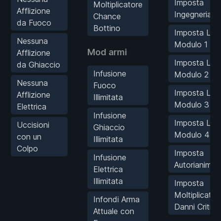
Imposta
Moltiplicatore
Afflizione
Ingegneria
Chance
da Fuoco
Bottino
Imposta Live
Nessuna
Modulo 1
Mod armi
Afflizione
Imposta Live
da Ghiaccio
Infusione
Modulo 2
Nessuna
Fuoco
Imposta Live
Afflizione
Illimitata
Modulo 3
Elettrica
Infusione
Imposta Live
Uccisioni
Ghiaccio
Modulo 4
con un
Illimitata
Colpo
Imposta
Infusione
Autorianimaz
Elettrica
Illimitata
Imposta
Moltiplicator
Infondi Arma
Danni Critici
Attuale con