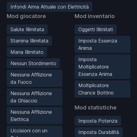
Infondi Arma Attuale con Elettricità
Mod giocatore
Mod inventario
Salute Illimitata
Oggetti Illimitati
Stamina Illimitata
Imposta Essenza
Anima
Mana Illimitato
Imposta
Nessun Stordimento
Moltiplicatore
Essenza Anima
Nessuna Afflizione
da Fuoco
Moltiplicatore
Chance Bottino
Nessuna Afflizione
da Ghiaccio
Mod statistiche
Nessuna Afflizione
Elettrica
Imposta Potenza
Uccisioni con un
Imposta Durabilità