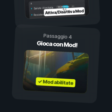
Attivo
Disattivo
Salute illimitata
Attiva/Disattiva Mod
Resistenza illimitata
Passaggio 4
Gioca con Mod!
✓ Mod abilitate