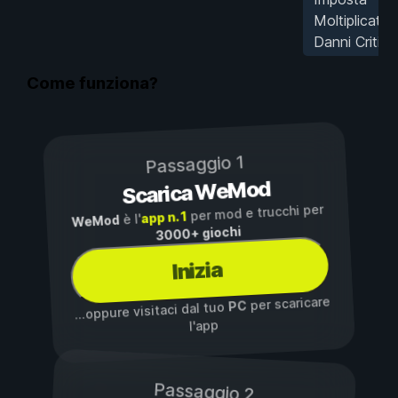
Moltiplicator
Danni Critici
Come funziona?
Passaggio 1
Scarica WeMod
per mod e trucchi per
app n. 1
è l'
WeMod
3000+ giochi
Inizia
per scaricare
PC
...oppure visitaci dal tuo
l'app
Passaggio 2