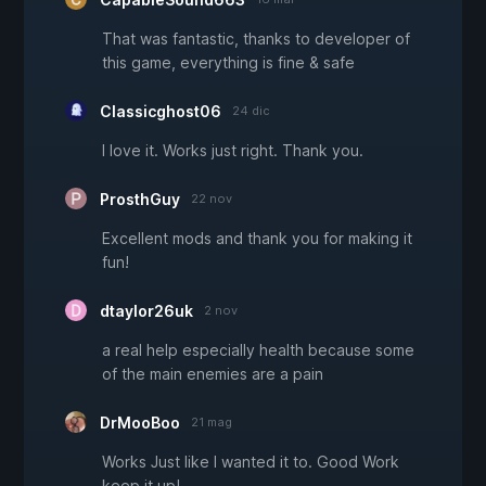
That was fantastic, thanks to developer of
this game, everything is fine & safe
Classicghost06
24 dic
I love it. Works just right. Thank you.
ProsthGuy
22 nov
Excellent mods and thank you for making it
fun!
dtaylor26uk
2 nov
a real help especially health because some
of the main enemies are a pain
DrMooBoo
21 mag
Works Just like I wanted it to. Good Work
keep it up!