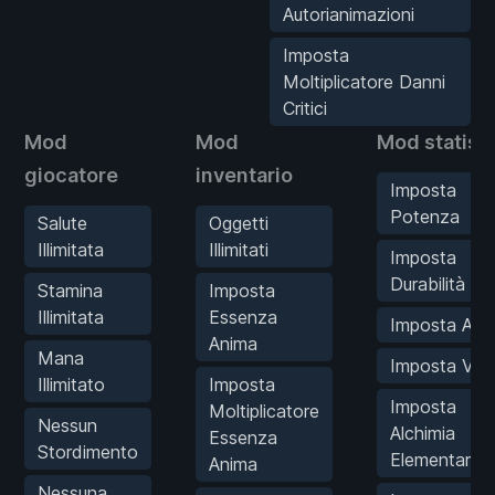
Autorianimazioni
Imposta
Moltiplicatore Danni
Critici
Mod
Mod
Mod statist
giocatore
inventario
Imposta
Potenza
Salute
Oggetti
Illimitata
Illimitati
Imposta
Durabilità
Stamina
Imposta
Illimitata
Essenza
Imposta Agili
Anima
Mana
Imposta Vig
Illimitato
Imposta
Imposta
Moltiplicatore
Nessun
Alchimia
Essenza
Stordimento
Elementare
Anima
Nessuna