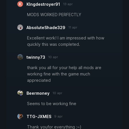
KIngdestroyer91
13 apr
MODS WORKED PERFECTLY
AbsoluteShade329
11 apr
Excellent work! I am impressed with how
quickly this was completed.
twinny73
10 apr
thank you all for your help all mods are
working fine with the game much
appreciated
Beermoney
10 apr
Seems to be working fine
TTG-JXMES
9 apr
Thank youfor everything :~)