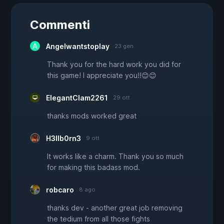
Commenti
Angelwantstoplay
23 gen
Thank you for the hard work you did for
this game! I appreciate you!!😊😊
ElegantClam2261
29 ott
thanks mods worked great
H3llb0rn3
9 ott
It works like a charm. Thank you so much
for making this badass mod.
robcaro
8 ago
thanks dev - another great job removing
the tedium from all those fights