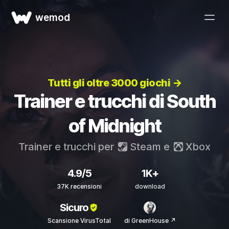
wemod
Tutti gli oltre 3000 giochi →
Trainer e trucchi di South
of Midnight
Trainer e trucchi per
Steam
e
Xbox
4.9/5
1K+
37K recensioni
download
Sicuro
Scansione VirusTotal
di GreenHouse ↗