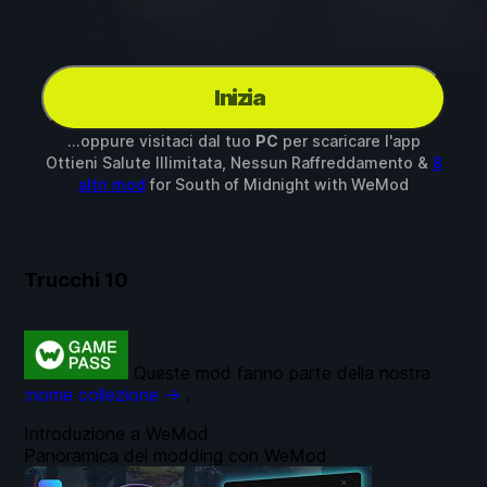
Inizia
...oppure visitaci dal tuo
PC
per scaricare l'app
Ottieni Salute Illimitata, Nessun Raffreddamento &
8
altri mod
for
South of Midnight
with
WeMod
Trucchi
10
Queste mod fanno parte della nostra
:nome collezione →
.
Introduzione a WeMod
Panoramica del modding con WeMod