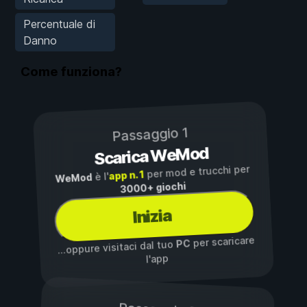
Percentuale di
Danno
Come funziona?
Passaggio 1
Scarica WeMod
per mod e trucchi per
app n. 1
è l'
WeMod
3000+ giochi
Inizia
per scaricare
PC
...oppure visitaci dal tuo
l'app