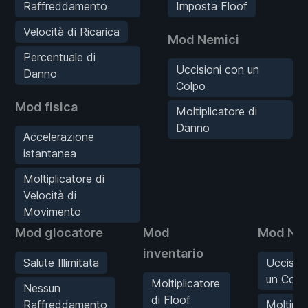
Raffreddamento
Imposta Floof
Velocità di Ricarica
Mod Nemici
Percentuale di
Uccisioni con un
Danno
Colpo
Mod fisica
Moltiplicatore di
Danno
Accelerazione
istantanea
Moltiplicatore di
Velocità di
Movimento
Mod giocatore
Mod
Mod Nem
inventario
Salute Illimitata
Uccision
un Colp
Moltiplicatore
Nessun
di Floof
Raffreddamento
Moltipli