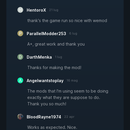
HentoroX
21 lug
thank's the game run so nice with wemod
ParallelModder253
6 lug
A+, great work and thank you
DarthMenka
1 lug
Thanks for making the mod!
Angelwantstoplay
16 mag
The mods that I'm using seem to be doing
exactly what they are suppose to do.
Thank you so much!
BloodRayne1974
22 apr
Works as expected. Nice.