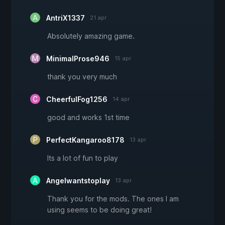
AntriX1337
21 apr
Absolutely amazing game.
MinimalProse946
15 apr
thank you very much
CheerfulFog1256
14 apr
good and works 1st time
PerfectKangaroo8178
13 apr
Its a lot of fun to play
Angelwantstoplay
13 apr
Thank you for the mods. The ones I am
using seems to be doing great!