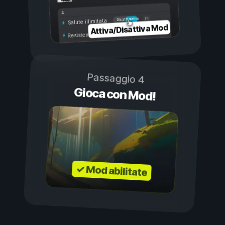
Attivo
Disattivo
Salute illimitata
Attiva/Disattiva Mod
Resistenza illimitata
Passaggio 4
Gioca con Mod!
✓ Mod abilitate