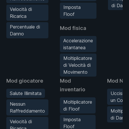
di Dann
Imposta
Velocità di
Floof
Ricarica
Percentuale di
Mod fisica
Danno
Accelerazione
istantanea
Moltiplicatore
di Velocità di
Movimento
Mod giocatore
Mod
Mod Nem
inventario
Salute Illimitata
Uccision
un Colp
Moltiplicatore
Nessun
di Floof
Raffreddamento
Moltipli
di Dann
Imposta
Velocità di
Floof
Ricarica