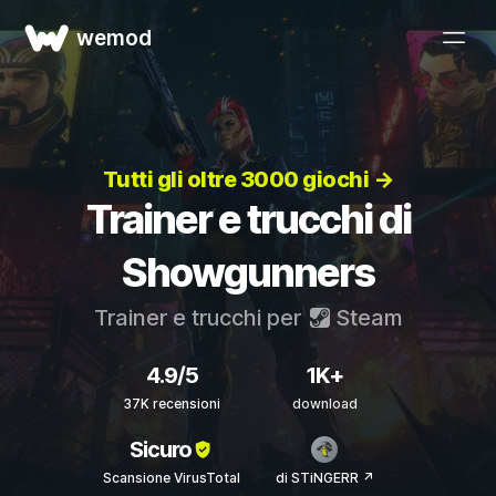
wemod
Tutti gli oltre 3000 giochi →
Trainer e trucchi di
Showgunners
Trainer e trucchi per
Steam
4.9/5
1K+
37K recensioni
download
Sicuro
Scansione VirusTotal
di STiNGERR ↗