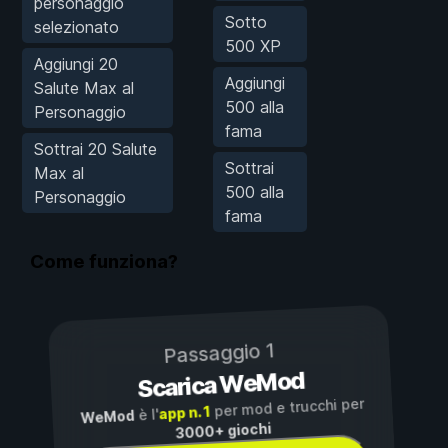
personaggio
Sotto
selezionato
500 XP
Aggiungi 20
Aggiungi
Salute Max al
500 alla
Personaggio
fama
Sottrai 20 Salute
Sottrai
Max al
500 alla
Personaggio
fama
Come funziona?
Passaggio 1
Scarica WeMod
per mod e trucchi per
app n. 1
è l'
WeMod
3000+ giochi