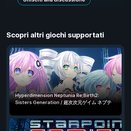
Scopri altri giochi supportati
Hyperdimension Neptunia Re;Birth2:
Sisters Generation / 超次次元ゲイム ネプテ
ューヌRe;Birth2