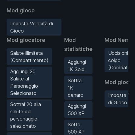
Mod gioco
Imposta Velocità di
Gioco
Mod giocatore
Mod
Mod Nemic
statistiche
Salute illimitata
Uccisioni c
(Combattimento)
colpo
Aggiungi
(Combattim
1K Soldi
Aggiungi 20
Salute al
Sottrai
Mod gioco
Personaggio
1K
Selezionato
denaro
Imposta Vel
di Gioco
Sottrai 20 alla
Aggiungi
salute del
500 XP
personaggio
Sotto
selezionato
500 XP