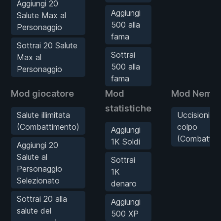
Aggiungi 20
Aggiungi
Salute Max al
500 alla
Personaggio
fama
Sottrai 20 Salute
Sottrai
Max al
500 alla
Personaggio
fama
Mod giocatore
Mod
Mod Nemic
statistiche
Salute illimitata
Uccisioni c
(Combattimento)
colpo
Aggiungi
(Combattim
1K Soldi
Aggiungi 20
Salute al
Sottrai
Personaggio
1K
Selezionato
denaro
Sottrai 20 alla
Aggiungi
salute del
500 XP