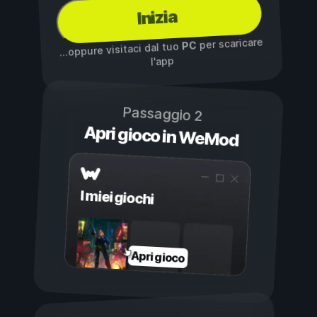
Inizia
per scaricare
PC
...oppure visitaci dal tuo
l'app
Passaggio 2
Apri gioco in WeMod
I miei giochi
Apri gioco