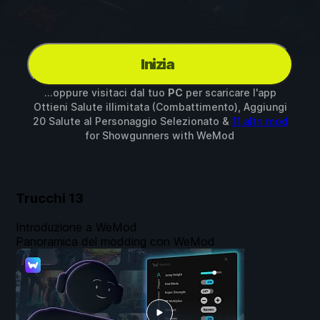
Inizia
...oppure visitaci dal tuo
PC
per scaricare l'app
Ottieni Salute illimitata (Combattimento), Aggiungi
20 Salute al Personaggio Selezionato &
11 altri mod
for
Showgunners
with
WeMod
Trucchi
13
Introduzione a WeMod
Panoramica del modding con WeMod