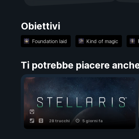
Obiettivi
Foundation laid
Kind of magic
Ti potrebbe piacere anch
28 trucchi
5 giorni fa