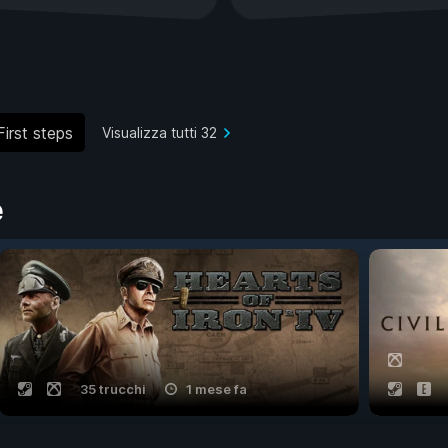
First steps
Visualizza tutti 32
e
35 trucchi
1 mese fa