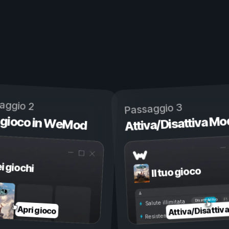
aggio 2
Passaggio 3
 gioco in WeMod
Attiva/Disattiva Mo
ei giochi
Il tuo gioco
Attivo
Disattivo
Salute illimitata
Attiva/Disattiv
Apri gioco
Resistenza illimitata