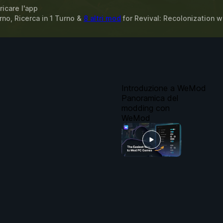
ricare l'app
rno, Ricerca in 1 Turno &
8 altri mod
for
Revival: Recolonization
w
Introduzione a WeMod
Panoramica del
modding con
WeMod