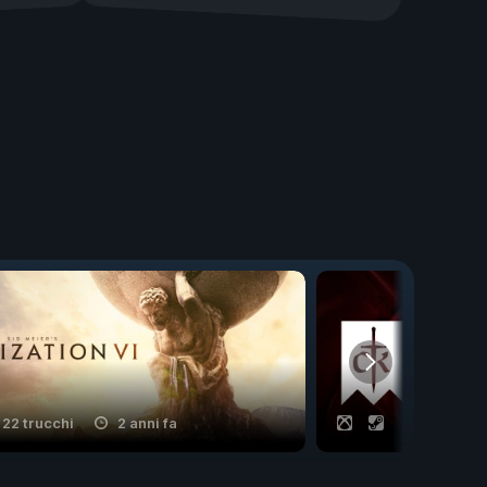
22 trucchi
2 anni fa
21 trucchi