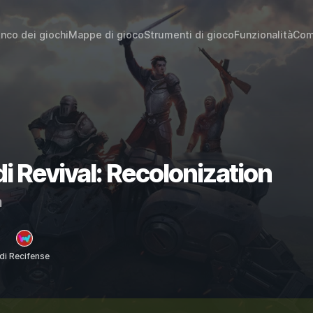
enco dei giochi
Mappe di gioco
Strumenti di gioco
Funzionalità
Com
di Revival: Recolonization
m
di Recifense