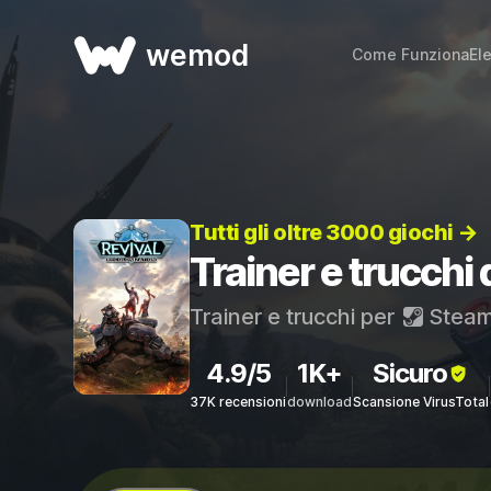
wemod
Come Funziona
El
Tutti gli oltre 3000 giochi →
Trainer e trucchi 
Trainer e trucchi per
Stea
4.9/5
1K+
Sicuro
37K recensioni
download
Scansione VirusTotal