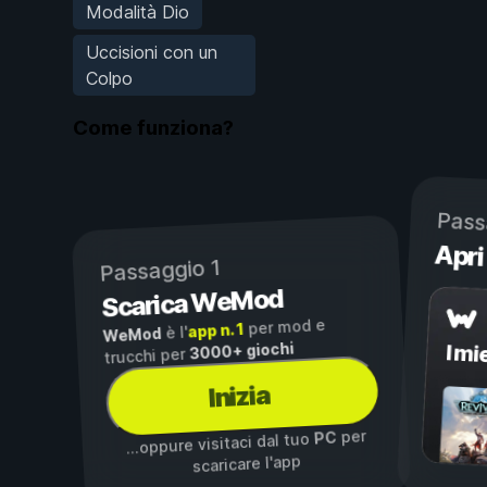
Modalità Dio
Uccisioni con un
Colpo
Come funziona?
Pass
Apri
Passaggio 1
Scarica WeMod
per mod e
app n. 1
è l'
WeMod
3000+ giochi
I mi
trucchi per
Inizia
per
PC
...oppure visitaci dal tuo
scaricare l'app