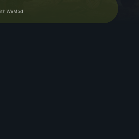
ith
WeMod