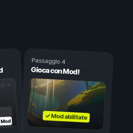
Passaggio 4
Gioca con Mod!
d
✓ Mod abilitate
a Mod