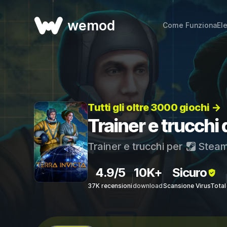
wemod
Come Funziona
El
Tutti gli oltre 3000 giochi →
Trainer e trucchi 
Trainer e trucchi per
Stea
4.9/5
10K+
Sicuro
37K recensioni
download
Scansione VirusTotal