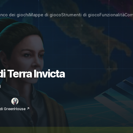
enco dei giochi
Mappe di gioco
Strumenti di gioco
Funzionalità
Com
di Terra Invicta
m
di GreenHouse ↗