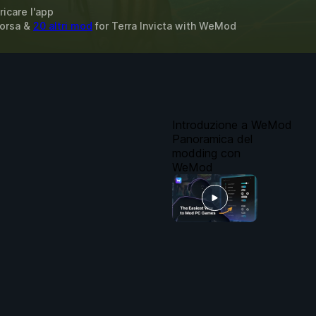
ricare l'app
sorsa &
20 altri mod
for
Terra Invicta
with
WeMod
Introduzione a WeMod
Panoramica del
modding con
WeMod