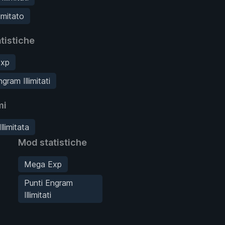
imitato
tistiche
xp
gram Illimitati
mi
llimitata
Mod statistiche
Mega Exp
Punti Engram
Illimitati