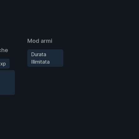
Mod armi
che
Durata
Illimitata
xp