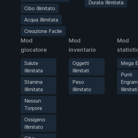
Durata Illimitata
Cibo Illimitato
Acqua Illimitata
Creazione Facile
Mod
Mod
Mod
giocatore
inventario
statisti
Salute
Oggetti
Mega E
Illimitata
Illimitati
Punti
Stamina
Peso
Engram
Illimitata
Illimitato
Illimitati
Nessun
Torpore
Ossigeno
Illimitato