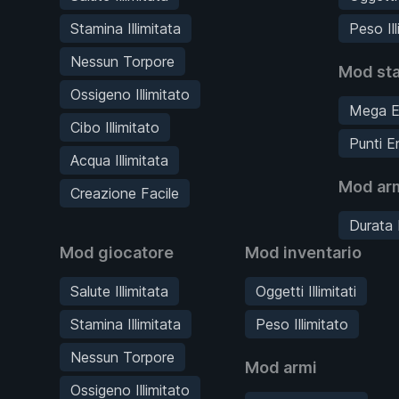
Stamina Illimitata
Peso Ill
Nessun Torpore
Mod sta
Ossigeno Illimitato
Mega E
Cibo Illimitato
Punti En
Acqua Illimitata
Mod ar
Creazione Facile
Durata I
Mod giocatore
Mod inventario
Salute Illimitata
Oggetti Illimitati
Stamina Illimitata
Peso Illimitato
Nessun Torpore
Mod armi
Ossigeno Illimitato