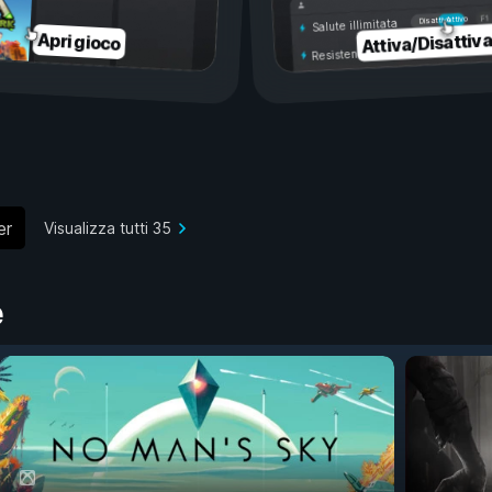
Attivo
Disattivo
Salute illimitata
Attiva/Disattiv
Apri gioco
Resistenza illimitata
er
Visualizza tutti 35
e