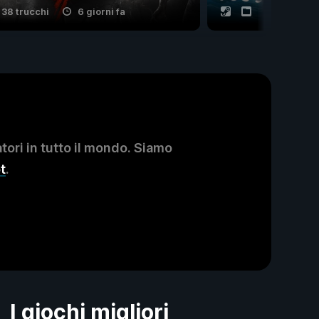
38 trucchi
6 giorni fa
20 trucchi
ori in tutto il mondo. Siamo
t
.
I giochi migliori