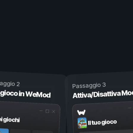
aggio 2
Passaggio 3
 gioco in WeMod
Attiva/Disattiva Mo
ei giochi
Il tuo gioco