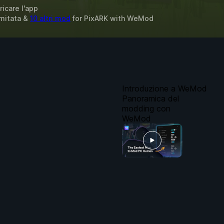
ricare l'app
limitata &
10 altri mod
for
PixARK
with
WeMod
Introduzione a WeMod
Panoramica del
modding con
WeMod