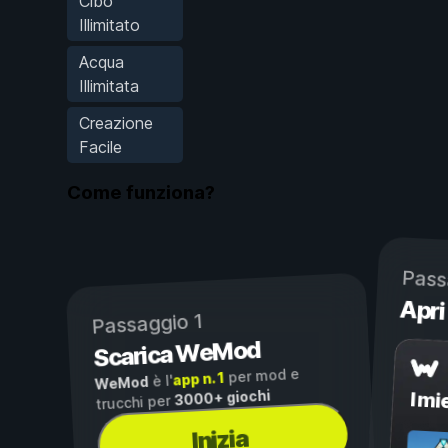
Cibo
Illimitato
Acqua
Illimitata
Creazione
Facile
Come funziona?
Pass
Apri
Passaggio 1
Scarica WeMod
per mod e
app n. 1
è l'
WeMod
3000+ giochi
I mi
trucchi per
Inizia