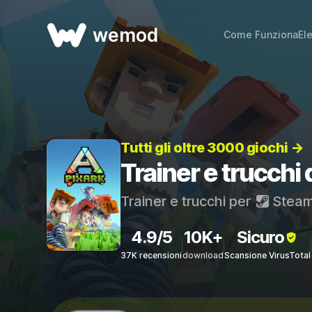
wemod
Come Funziona
El
Tutti gli oltre 3000 giochi →
Trainer e trucchi
Trainer e trucchi per
Stea
4.9/5
10K+
Sicuro
37K recensioni
download
Scansione VirusTotal