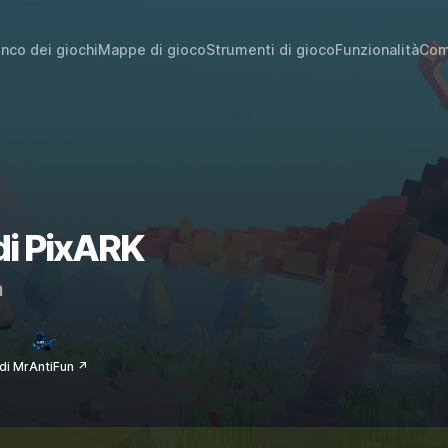
enco dei giochi
Mappe di gioco
Strumenti di gioco
Funzionalità
Com
 di PixARK
m
di MrAntiFun ↗