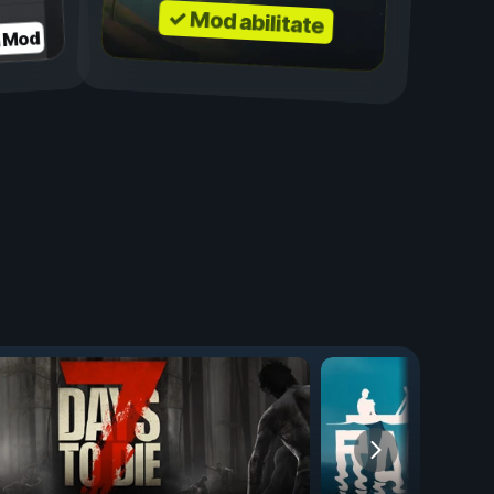
✓ Mod abilitate
a Mod