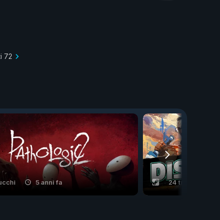
ti 72
ucchi
5 anni fa
24 trucchi