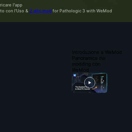
ricare l'app
tto con l'Uso &
2 altri mod
for
Pathologic 3
with
WeMod
Introduzione a WeMod
Panoramica del
modding con
WeMod