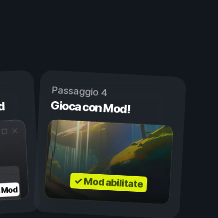
Passaggio 4
Gioca con Mod!
d
✓ Mod abilitate
a Mod