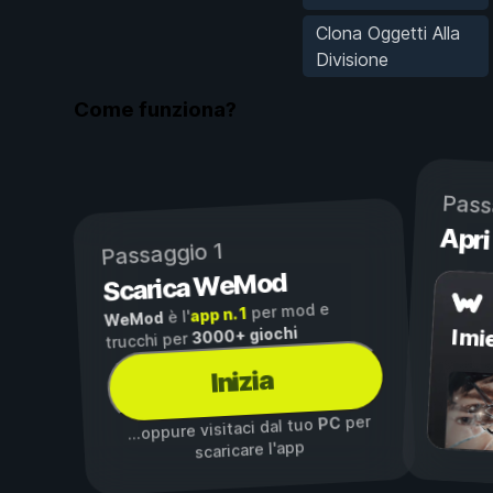
Clona Oggetti Alla
Divisione
Come funziona?
Pass
Apri
Passaggio 1
Scarica WeMod
per mod e
app n. 1
è l'
WeMod
3000+ giochi
I mi
trucchi per
Inizia
per
PC
...oppure visitaci dal tuo
scaricare l'app