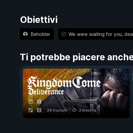
Obiettivi
Beholder
We were waiting for you, dea
Ti potrebbe piacere anch
29 trucchi
3 mesi fa