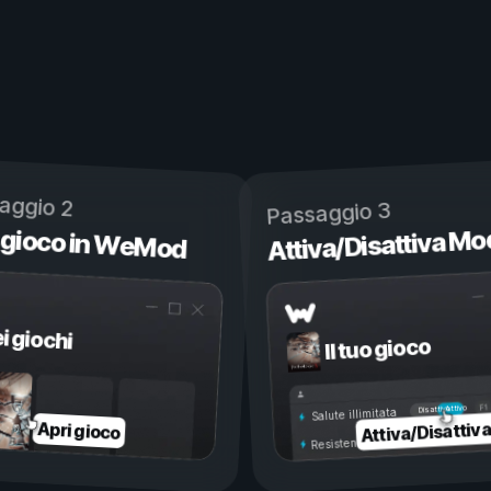
aggio 2
Passaggio 3
 gioco in WeMod
Attiva/Disattiva Mo
ei giochi
Il tuo gioco
Attivo
Disattivo
Salute illimitata
Attiva/Disattiv
Apri gioco
Resistenza illimitata