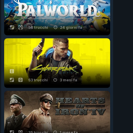
56 trucchi
24 giorni fa
53 trucchi
3 mesi fa
35 trucchi
1 mese fa