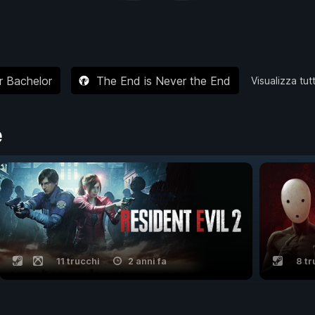
r Bachelor
The End is Never the End
Visualizza tut
e
11 trucchi
2 anni fa
8 tr