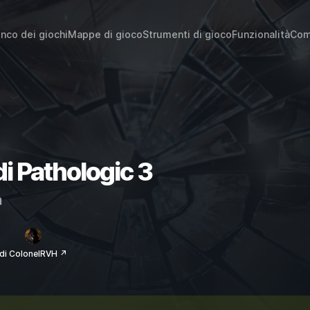
enco dei giochi
Mappe di gioco
Strumenti di gioco
Funzionalità
Com
di Pathologic 3
m
di ColonelRVH ↗