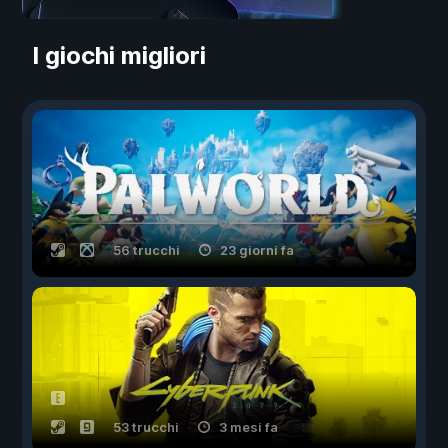
I giochi migliori
56 trucchi
23 giorni fa
53 trucchi
3 mesi fa