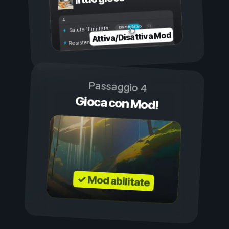
Attivo
Disattivo
Salute illimitata
Attiva/Disattiva Mod
Resistenza illimitata
Passaggio 4
Gioca con Mod!
✓ Mod abilitate