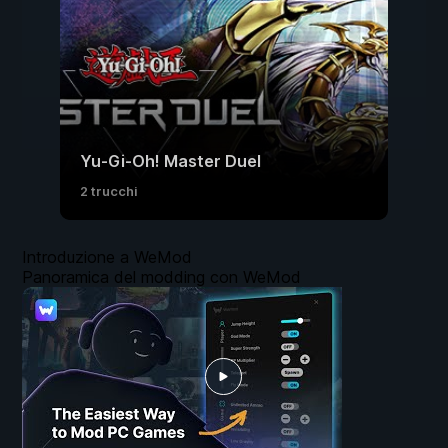
Yu-Gi-Oh! Master Duel
2 trucchi
Introduzione a WeMod
Panoramica del modding con WeMod