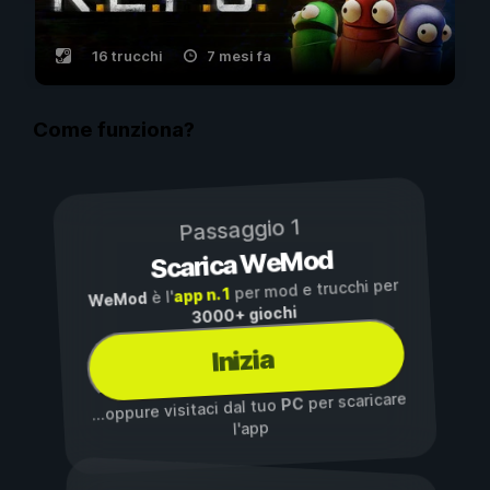
16 trucchi
7 mesi fa
Come funziona?
Passaggio 1
Scarica WeMod
per mod e trucchi per
app n. 1
è l'
WeMod
3000+ giochi
Inizia
per scaricare
PC
...oppure visitaci dal tuo
l'app