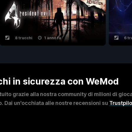
8 trucchi
1 anno fa
6 tr
ochi in sicurezza con WeMod
to grazie alla nostra community di milioni di giocat
. Dai un'occhiata alle nostre recensioni su
Trustpilo
?