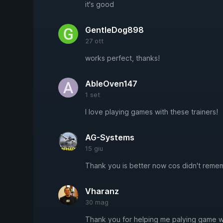
it's good
GentleDog898
27 ott
works perfect, thanks!
AbleOven147
1 set
I love playing games with these trainers!
AG-Systems
15 giu
Thank you is better now cos didn't reme
Vharanz
30 mag
Thank you for helping me palying game w