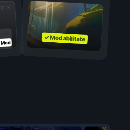
✓ Mod abilitate
a Mod