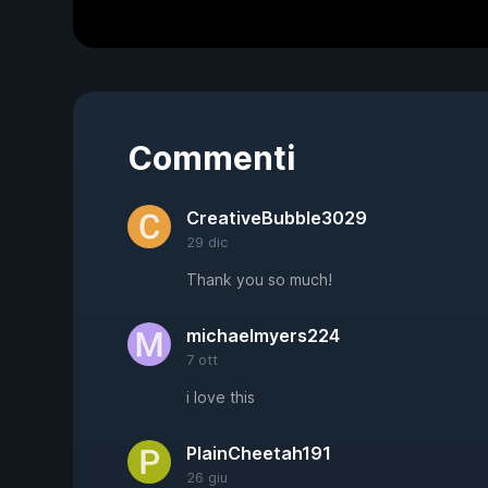
Commenti
CreativeBubble3029
29 dic
Thank you so much!
michaelmyers224
7 ott
i love this
PlainCheetah191
26 giu