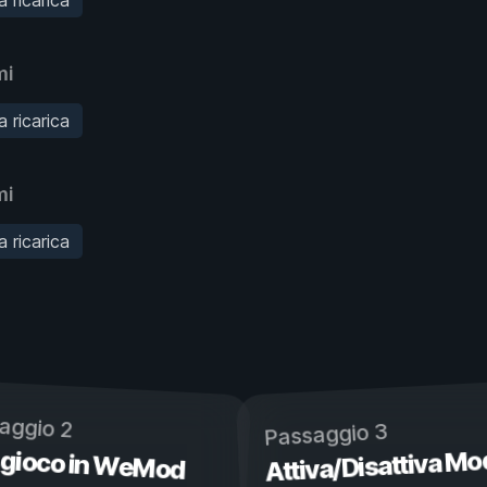
mi
 ricarica
mi
 ricarica
aggio 2
Passaggio 3
 gioco in WeMod
Attiva/Disattiva Mo