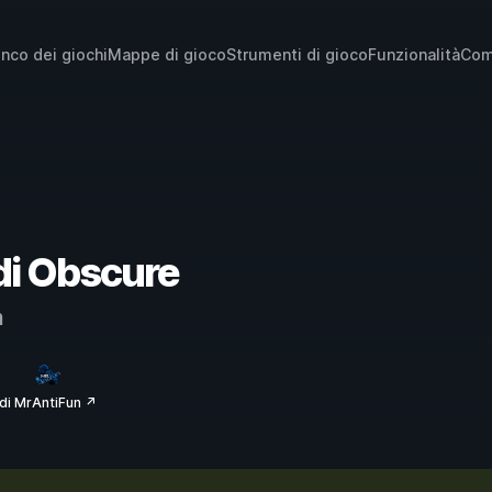
enco dei giochi
Mappe di gioco
Strumenti di gioco
Funzionalità
Com
 di Obscure
m
di MrAntiFun ↗