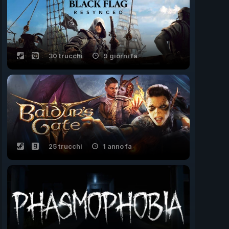
30 trucchi
9 giorni fa
25 trucchi
1 anno fa