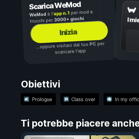
Scarica WeMod
per mod e
app n. 1
è l'
WeMod
3000+ giochi
I mi
trucchi per
Inizia
per
PC
...oppure visitaci dal tuo
scaricare l'app
Obiettivi
Prologue
Class over
In my offi
Ti potrebbe piacere anch