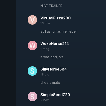
NICE TRAINER
VirtualPizza280
13 mar
Still as fun as i remeber
WokeHorse214
1 mag
it was god, tks
SillyHorse584
18 dic
cheers mate
SimpleSeed720
2 nov