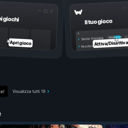
ei giochi
Il tuo gioco
Attivo
Disattivo
Salute illimitata
Attiva/Disattiv
Apri gioco
Resistenza illimitata
ce!
Visualizza tutti 19
e