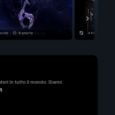
ucchi
9 anni fa
4 trucchi
ori in tutto il mondo. Siamo
t
.