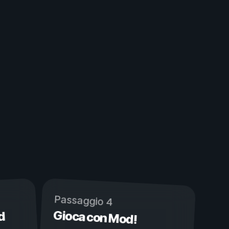
Passaggio 4
Gioca con Mod!
d