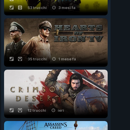
53 trucchi
3 mesi fa
35 trucchi
1 mese fa
12 trucchi
ieri