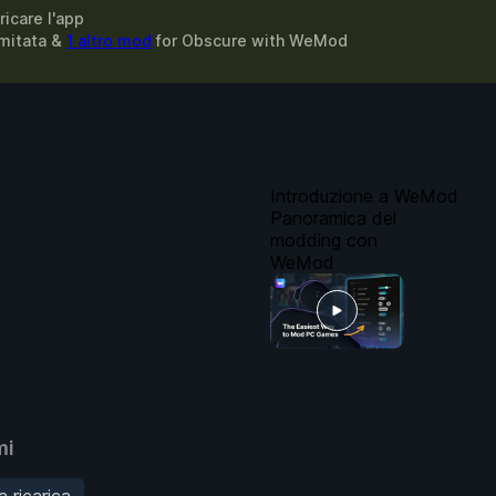
ricare l'app
limitata &
1 altro mod
for
Obscure
with
WeMod
Introduzione a WeMod
Panoramica del
modding con
WeMod
mi
 ricarica