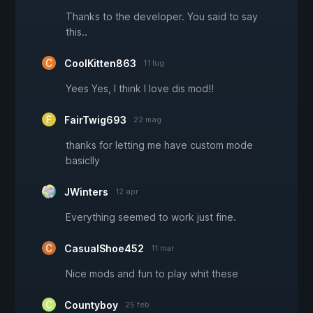
Thanks to the developer. You said to say
this..
CoolKitten863
11 lug
Yees Yes, I think I love dis mod!!
FairTwig693
22 mag
thanks for letting me have custom mode
basiclly
JWinters
12 apr
Everything seemed to work just fine.
CasualShoe452
11 mar
Nice mods and fun to play whit these
Countyboy
25 feb