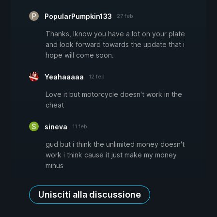
PopularPumpkin133
27 feb
Thanks, Iknow you have a lot on your plate
and look forward towards the update that i
hope will come soon.
Yeahaaaaa
12 feb
Love it but motorcycle doesn't work in the
cheat
sineva
11 feb
gud but i think the unlimited money doesn't
work i think cause it just make my money
minus
Unisciti alla discussione