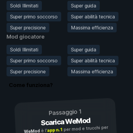
Soldi Illimitati
Super guida
Super primo soccorso
Super abilità tecnica
Super precisione
Massima efficienza
Mod giocatore
Soldi Illimitati
Super guida
Super primo soccorso
Super abilità tecnica
Super precisione
Massima efficienza
Come funziona?
Passaggio 1
Scarica WeMod
per mod e trucchi per
app n. 1
è l'
WeMod