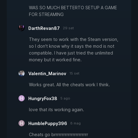
WAS SO MUCH BETTERTO SETUP A GAME
FOR STREAMING
DarthRevan87
29 set
They seem to work with the Steam version,
so I don't know why it says the mod is not
compatible. I have just tried the unlimited
money but it worked fine.
Valentin_Marinov
15 set
Works great. All the cheats work I think.
HungryFox38
5 ago
love that its working again.
HumblePuppy396
8 mag
Cheats go brrrrrrrrrrrrrrrrrrrrrr