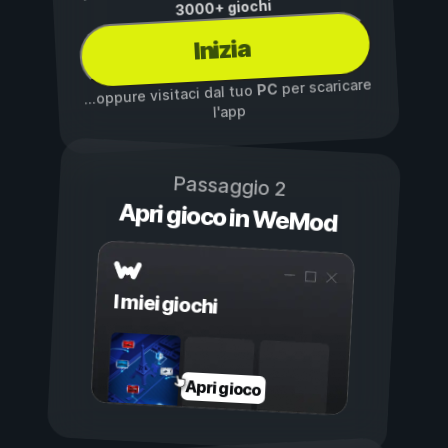
3000+ giochi
Inizia
per scaricare
PC
...oppure visitaci dal tuo
l'app
Passaggio 2
Apri gioco in WeMod
I miei giochi
Apri gioco