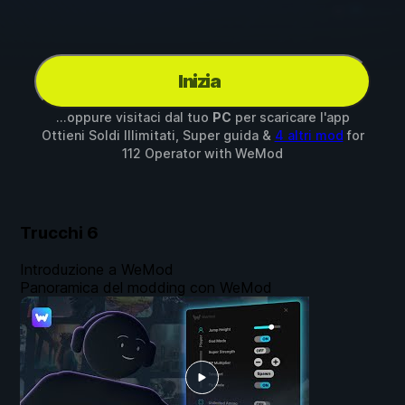
Inizia
...oppure visitaci dal tuo
PC
per scaricare l'app
Ottieni Soldi Illimitati, Super guida &
4 altri mod
for
112 Operator
with
WeMod
Trucchi
6
Introduzione a WeMod
Panoramica del modding con WeMod