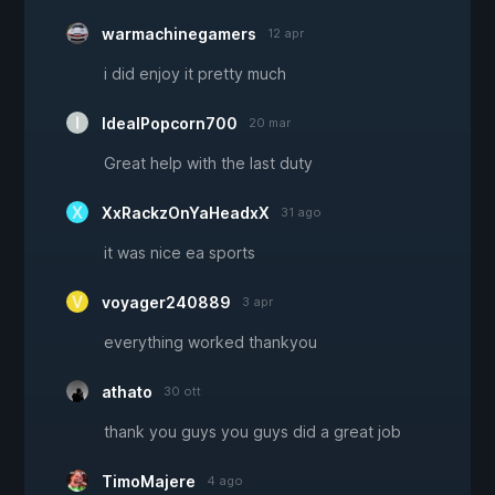
warmachinegamers
12 apr
i did enjoy it pretty much
IdealPopcorn700
20 mar
Great help with the last duty
XxRackzOnYaHeadxX
31 ago
it was nice ea sports
voyager240889
3 apr
everything worked thankyou
athato
30 ott
thank you guys you guys did a great job
TimoMajere
4 ago