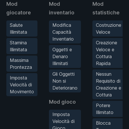
Mod
Mod
Mod
giocatore
inventario
statistiche
Salute
Modifica
Costruzione
Illimitata
Capacità
Veloce
Inventario
Stamina
Creazione
Illimitata
Oggetti e
Veloce e
Denaro
Cottura
Massima
Illimitati
Rapida
Prontezza
Gli Oggetti
Nessun
Imposta
Non si
Requisito di
Velocità di
Deteriorano
Creazione e
Movimento
Cottura
Mod gioco
Potere
Illimitato
Imposta
Velocità di
Blocca
Gioco