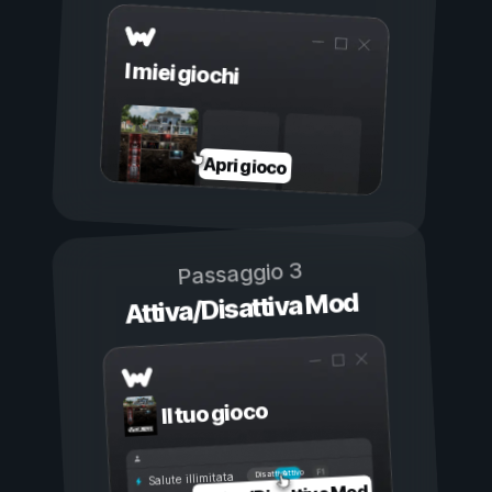
I miei giochi
Apri gioco
Passaggio 3
Attiva/Disattiva Mod
Il tuo gioco
Attivo
Disattivo
Salute illimitata