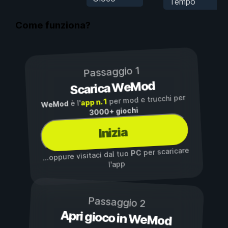
Tempo
Come funziona?
Passaggio 1
Scarica WeMod
per mod e trucchi per
app n. 1
è l'
WeMod
3000+ giochi
Inizia
per scaricare
PC
...oppure visitaci dal tuo
l'app
Passaggio 2
Apri gioco in WeMod