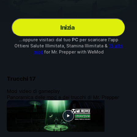
Inizia
...oppure visitaci dal tuo
PC
per scaricare l'app
Ottieni Salute Illimitata, Stamina Illimitata &
15 altri
mod
for
Mr. Prepper
with
WeMod
Trucchi
17
Mod video di gameplay
Panoramica delle mod e dei trucchi di Mr. Prepper