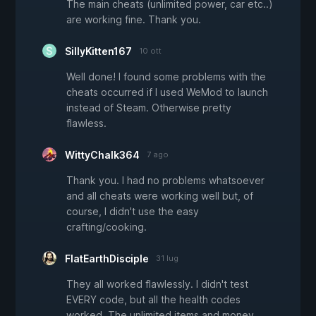
The main cheats (unlimited power, car etc..)
are working fine. Thank you.
SillyKitten167
10 ott
Well done! I found some problems with the
cheats occurred if I used WeMod to launch
instead of Steam. Otherwise pretty
flawless.
WittyChalk364
7 ago
Thank you. I had no problems whatsoever
and all cheats were working well but, of
course, I didn't use the easy
crafting/cooking.
FlatEarthDisciple
31 lug
They all worked flawlessly. I didn't test
EVERY code, but all the health codes
worked. The unlimited items and money