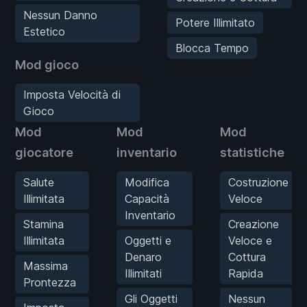
Nessun Danno
Potere Illimitato
Estetico
Blocca Tempo
Mod gioco
Imposta Velocità di
Gioco
Mod
Mod
Mod
giocatore
inventario
statistiche
Salute
Modifica
Costruzione
Illimitata
Capacità
Veloce
Inventario
Stamina
Creazione
Illimitata
Oggetti e
Veloce e
Denaro
Cottura
Massima
Illimitati
Rapida
Prontezza
Gli Oggetti
Nessun