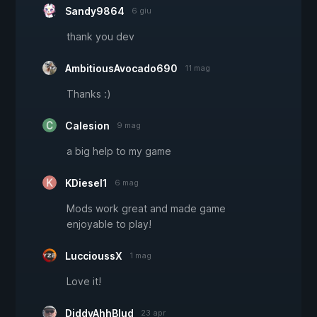
Sandy9864
6 giu
thank you dev
AmbitiousAvocado690
11 mag
Thanks :)
Calesion
9 mag
a big help to my game
KDiesel1
6 mag
Mods work great and made game
enjoyable to play!
LuccioussX
1 mag
Love it!
DiddyAhhBlud
23 apr