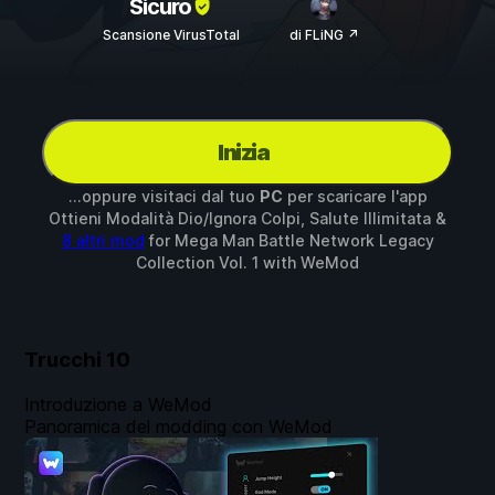
Sicuro
Scansione VirusTotal
di FLiNG ↗
Inizia
...oppure visitaci dal tuo
PC
per scaricare l'app
Ottieni Modalità Dio/Ignora Colpi, Salute Illimitata &
8 altri mod
for
Mega Man Battle Network Legacy
Collection Vol. 1
with
WeMod
Trucchi
10
Introduzione a WeMod
Panoramica del modding con WeMod