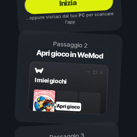
Inizia
per scaricare
PC
...oppure visitaci dal tuo
l'app
Passaggio 2
Apri gioco in WeMod
I miei giochi
Apri gioco
Passaggio 3