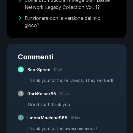
Come uso i trucchi in Mega Man Battle
Network Legacy Collection Vol. 1?
Funzionerà con la versione del mio
gioco?
Commenti
SoarSpeed
17 ott
Thank you for those cheats. They worked!
DarkKaiser85
30 set
Great stuff thank you
LinearMachine965
16 lug
Thank you for the awesome mods!