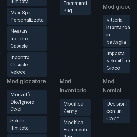
Illimitata
Frammenti
Mod gioco
Bug
Max Spia
Personalizzata
Vittoria
istantanea
Nessun
in
Incontro
battaglia
Casuale
Imposta
Incontro
Velocità di
Casuale
Gioco
Veloce
Mod giocatore
Mod
Mod
inventario
Nemici
Modalità
Dio/Ignora
Modifica
Uccisioni
Colpi
Zenny
con un
Colpo
Salute
Modifica
Illimitata
Frammenti
Bug