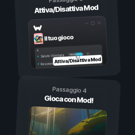
Attiva/Disattiva Mod
Il tuo gioco
Attivo
Disattivo
Salute illimitata
Attiva/Disattiva Mod
Resistenza illimitata
Passaggio 4
Gioca con Mod!