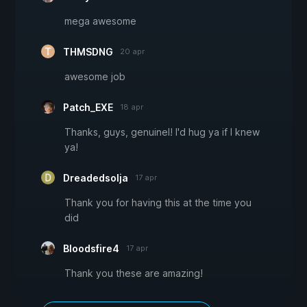
mega awesome
THMSDNG
20 apr
awesome job
Patch_EXE
18 apr
Thanks, guys, genuinel! I'd hug ya if I knew
ya!
Dreadedsolja
17 apr
Thank you for having this at the time you
did
Bloodsfire4
17 apr
Thank you these are amazing!