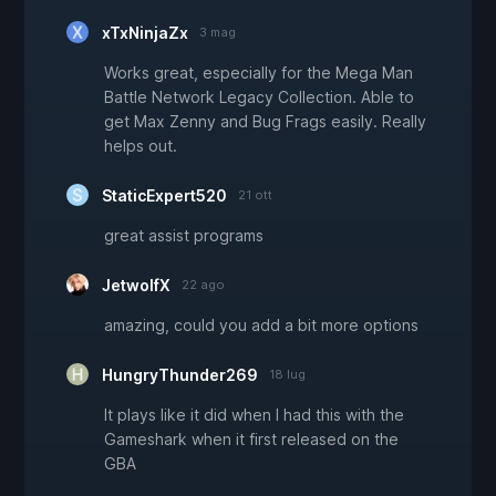
xTxNinjaZx
3 mag
Works great, especially for the Mega Man
Battle Network Legacy Collection. Able to
get Max Zenny and Bug Frags easily. Really
helps out.
StaticExpert520
21 ott
great assist programs
JetwolfX
22 ago
amazing, could you add a bit more options
HungryThunder269
18 lug
It plays like it did when I had this with the
Gameshark when it first released on the
GBA