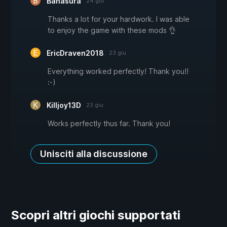
Banasura
24 giu
Thanks a lot for your hardwork. I was able
to enjoy the game with these mods 👌
EricDraven2018
23 giu
Everything worked perfectly! Thank you!!
:-)
Killjoy13D
23 giu
Works perfectly thus far. Thank you!
Unisciti alla discussione
Scopri altri giochi supportati