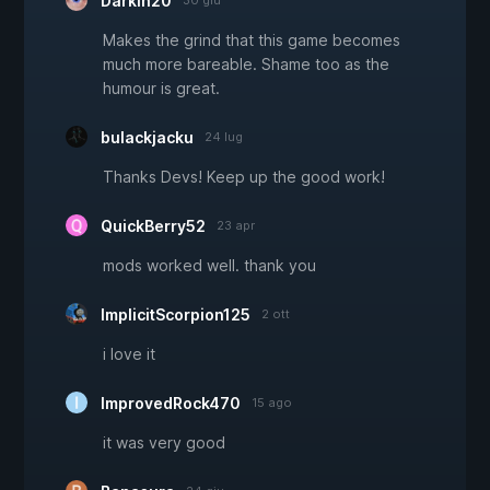
Darkin20
30 giu
Makes the grind that this game becomes
much more bareable. Shame too as the
humour is great.
bulackjacku
24 lug
Thanks Devs! Keep up the good work!
QuickBerry52
23 apr
mods worked well. thank you
ImplicitScorpion125
2 ott
i love it
ImprovedRock470
15 ago
it was very good