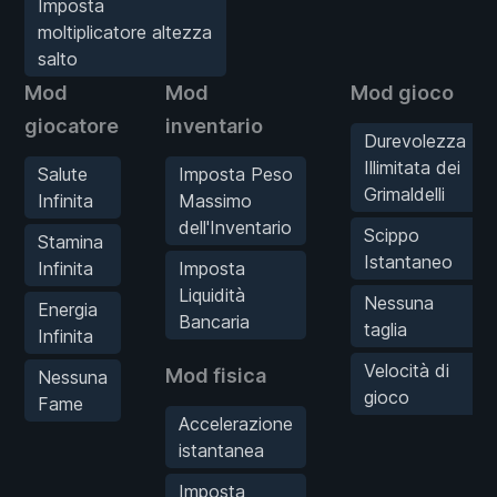
Imposta
moltiplicatore altezza
salto
Mod
Mod
Mod gioco
giocatore
inventario
Durevolezza
Illimitata dei
Salute
Imposta Peso
Grimaldelli
Infinita
Massimo
dell'Inventario
Scippo
Stamina
Istantaneo
Infinita
Imposta
Liquidità
Nessuna
Energia
Bancaria
taglia
Infinita
Velocità di
Mod fisica
Nessuna
gioco
Fame
Accelerazione
istantanea
Imposta