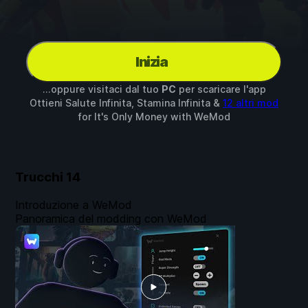
Inizia
...oppure visitaci dal tuo
PC
per scaricare l'app
Ottieni Salute Infinita, Stamina Infinita &
12 altri mod
for
It's Only Money
with
WeMod
Trucchi
14
Introduzione a WeMod
Panoramica del modding con WeMod