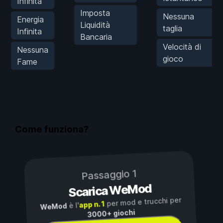
Infinita
Imposta
Nessuna
Energia
Liquidità
taglia
Infinita
Bancaria
Velocità di
Nessuna
gioco
Fame
Come funziona?
Passaggio 1
Scarica WeMod
per mod e trucchi per
app n. 1
è l'
WeMod
3000+ giochi