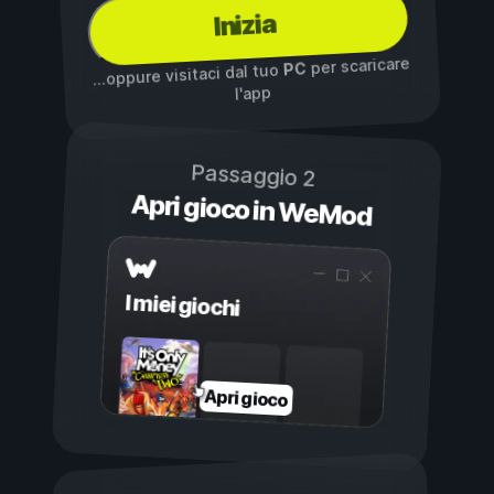
Inizia
per scaricare
PC
...oppure visitaci dal tuo
l'app
Passaggio 2
Apri gioco in WeMod
I miei giochi
Apri gioco