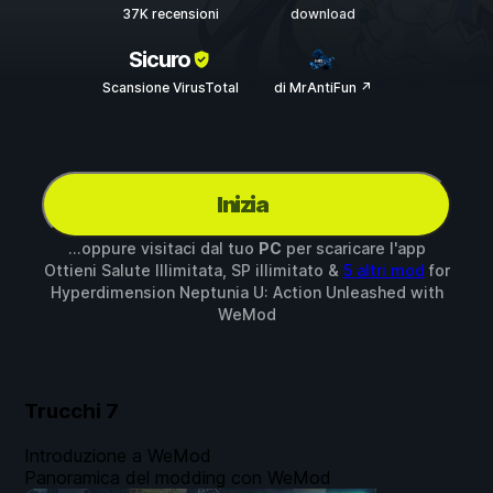
37K recensioni
download
Sicuro
Scansione VirusTotal
di MrAntiFun ↗
Inizia
...oppure visitaci dal tuo
PC
per scaricare l'app
Ottieni Salute Illimitata, SP illimitato &
5 altri mod
for
Hyperdimension Neptunia U: Action Unleashed
with
WeMod
Trucchi
7
Introduzione a WeMod
Panoramica del modding con WeMod