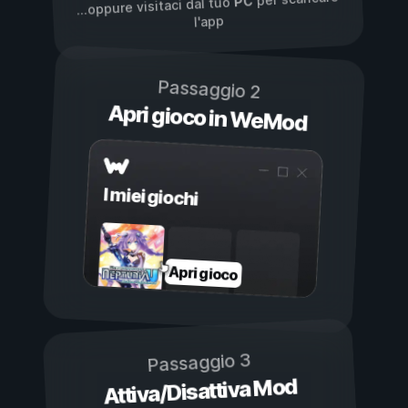
PC
...oppure visitaci dal tuo
l'app
Passaggio 2
Apri gioco in WeMod
I miei giochi
Apri gioco
Passaggio 3
Attiva/Disattiva Mod