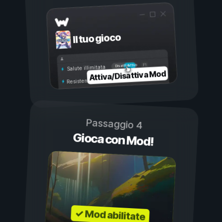
Il tuo gioco
Attivo
Disattivo
Salute illimitata
Attiva/Disattiva Mod
Resistenza illimitata
Passaggio 4
Gioca con Mod!
✓ Mod abilitate