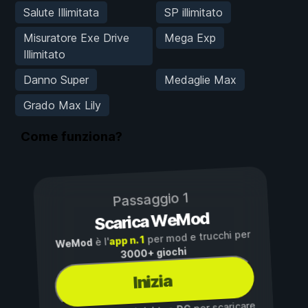
Salute Illimitata
SP illimitato
Misuratore Exe Drive
Mega Exp
Illimitato
Danno Super
Medaglie Max
Grado Max Lily
Come funziona?
Passaggio 1
Scarica WeMod
per mod e trucchi per
app n. 1
è l'
WeMod
3000+ giochi
Inizia
per scaricare