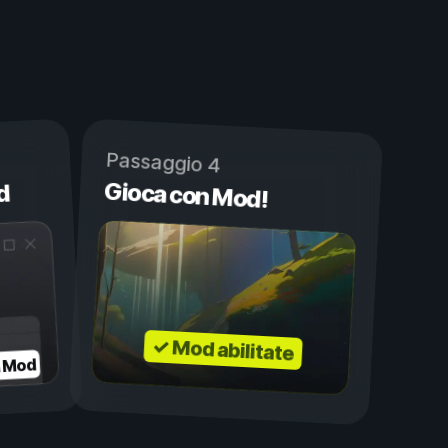
Passaggio 4
Gioca con Mod!
d
✓ Mod abilitate
a Mod