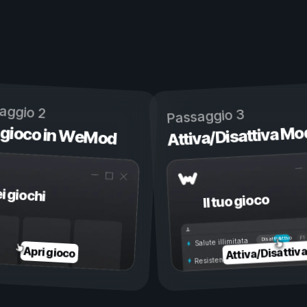
aggio 2
Passaggio 3
 gioco in WeMod
Attiva/Disattiva Mo
ei giochi
Il tuo gioco
Attivo
Disattivo
Salute illimitata
Attiva/Disattiv
Apri gioco
Resistenza illimitata