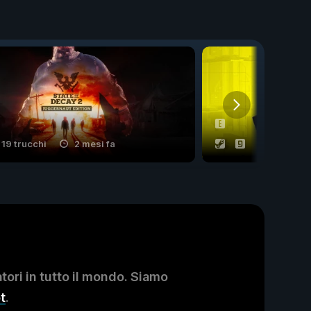
19 trucchi
2 mesi fa
53 trucchi
ori in tutto il mondo. Siamo
t
.