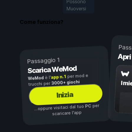
Possono
Muoversi
Come funziona?
Pass
Apri
Passaggio 1
Scarica WeMod
per mod e
app n. 1
è l'
WeMod
3000+ giochi
I mi
trucchi per
Inizia
per
PC
...oppure visitaci dal tuo
scaricare l'app