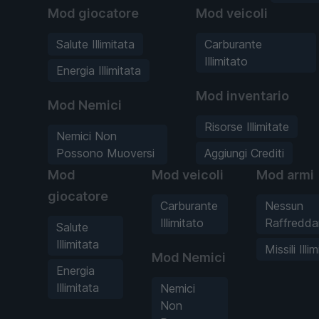
Mod giocatore
Mod veicoli
Salute Illimitata
Carburante
Illimitato
Energia Illimitata
Mod inventario
Mod Nemici
Risorse Illimitate
Nemici Non
Possono Muoversi
Aggiungi Crediti
Mod
Mod veicoli
Mod armi
giocatore
Carburante
Nessun
Illimitato
Raffredd
Salute
Illimitata
Missili Illim
Mod Nemici
Energia
Illimitata
Nemici
Non