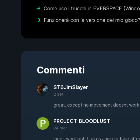
Come uso i trucchi in EVERSPACE (Windo
Funzionerà con la versione del mio gioco
Commenti
ST6JimSlayer
2 set
great, except no movement doesnt work
PROJECT-BLOODLUST
24 mar
mods work but it takes a min to take affe