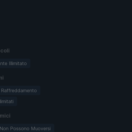
coli
te Illimitato
mi
 Raffreddamento
llimitati
mici
 Non Possono Muoversi