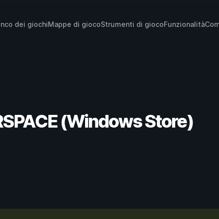
enco dei giochi
Mappe di gioco
Strumenti di gioco
Funzionalità
Com
VERSPACE (Windows Store)