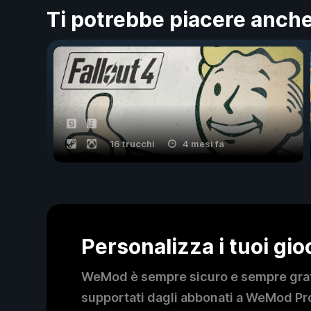
Ti potrebbe piacere anch
16 trucchi
4 mesi fa
Personalizza i tuoi gi
WeMod è sempre sicuro e sempre gratui
supportati dagli abbonati a WeMod Pro