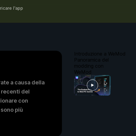
ricare l'app
Introduzione a WeMod
Panoramica del
modding con
WeMod
ate a causa della
 recenti del
zionare con
 sono più