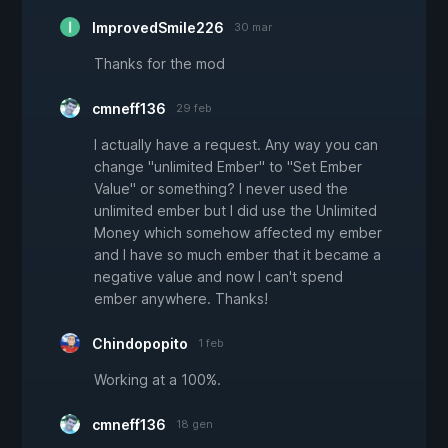
ImprovedSmile226
30 mar
Thanks for the mod
cmneff136
29 feb
I actually have a request. Any way you can
change "unlimited Ember" to "Set Ember
Value" or something? I never used the
unlimited ember but I did use the Unlimited
Money which somehow affected my ember
and I have so much ember that it became a
negative value and now I can't spend
ember anywhere. Thanks!
Chindopopito
1 feb
Working at a 100%.
cmneff136
18 gen