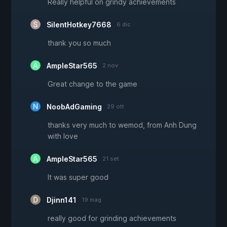
Really helpful on grindy achievements
SilentHotkey7668
6 dic
thank you so much
AmpleStar565
2 nov
Great change to the game
NoobAdGaming
29 ott
thanks very much to wemod, from Anh Dung
with love
AmpleStar565
21 set
It was super good
Djinn141
19 mag
really good for grinding achievements