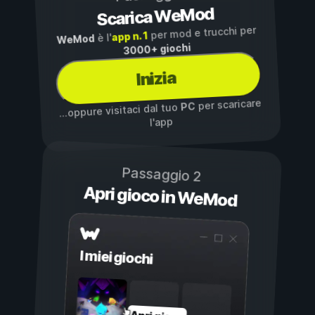
Scarica WeMod
per mod e trucchi per
app n. 1
è l'
WeMod
3000+ giochi
Inizia
per scaricare
PC
...oppure visitaci dal tuo
l'app
Passaggio 2
Apri gioco in WeMod
I miei giochi