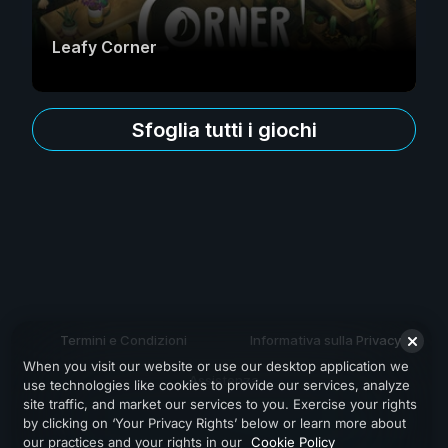
Leafy Corner
Sfoglia tutti i giochi
Termini e Condizioni
Informativa sulla Privacy
When you visit our website or use our desktop application we
Assistenza
use technologies like cookies to provide our services, analyze
site traffic, and market our services to you. Exercise your rights
by clicking on ‘Your Privacy Rights’ below or learn more about
our practices and your rights in our
Cookie Policy