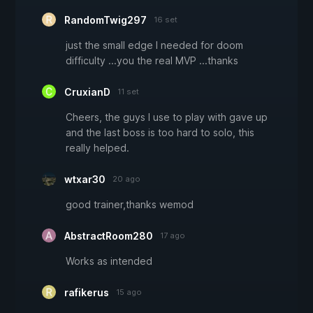
RandomTwig297
16 set
just the small edge I needed for doom
difficulty ...you the real MVP ...thanks
CruxianD
11 set
Cheers, the guys I use to play with gave up
and the last boss is too hard to solo, this
really helped.
wtxar30
20 ago
good trainer,thanks wemod
AbstractRoom280
17 ago
Works as intended
rafikerus
15 ago