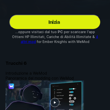
Inizia
...oppure visitaci dal tuo
PC
per scaricare l'app
Ottieni HP Illimitati, Cariche di Abilità Illimitate &
4
altri mod
for
Ember Knights
with
WeMod
Trucchi
6
Introduzione a WeMod
Panoramica del modding con WeMod