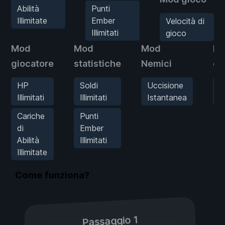
Abilità
Punti
Illimitate
Ember
Velocità di
Illimitati
gioco
Mod
Mod
Mod
M
giocatore
statistiche
Nemici
gi
HP
Soldi
Uccisione
V
Illimitati
Illimitati
Istantanea
d
Cariche
Punti
di
Ember
Abilità
Illimitati
Illimitate
Come funziona?
Passaggio 1