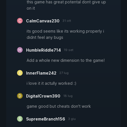
this game has great potental dont give up
on it
CalmCanvas230
31 ott
its good seems like its working properly i
didnt feel any bugs
HumbleRiddle714
19 set
Add a whole new dimension to the game!
InnerFlame242
27 lug
i love it it actully worked :)
DigitalCrown390
18 lug
game good but cheats don't work
SupremeBranch156
3 giu