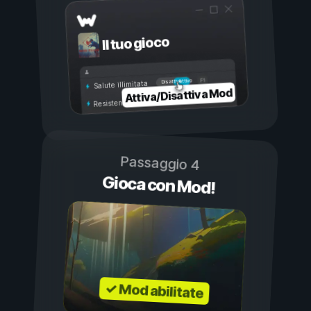
Il tuo gioco
Attivo
Disattivo
Salute illimitata
Attiva/Disattiva Mod
Resistenza illimitata
Passaggio 4
Gioca con Mod!
✓ Mod abilitate