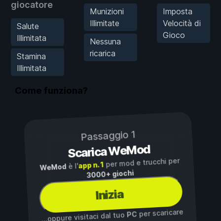
giocatore
Munizioni
Imposta
Illimitate
Velocità di
Salute
Gioco
Illimitata
Nessuna
ricarica
Stamina
Illimitata
Come funziona?
Passaggio 1
Scarica WeMod
per mod e trucchi per
app n. 1
è l'
WeMod
3000+ giochi
Inizia
per scaricare
PC
...oppure visitaci dal tuo