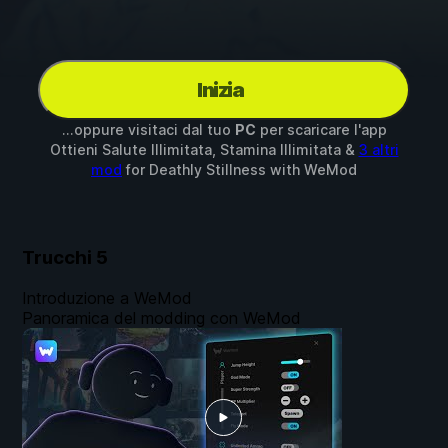
Inizia
...oppure visitaci dal tuo
PC
per scaricare l'app
Ottieni Salute Illimitata, Stamina Illimitata &
3 altri
mod
for
Deathly Stillness
with
WeMod
Trucchi
5
Introduzione a WeMod
Panoramica del modding con WeMod