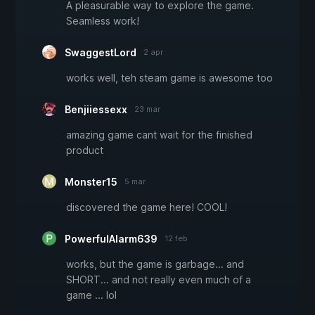
A pleasurable way to explore the game.
Seamless work!
SwaggestLord
2 apr
works well, teh steam game is awesome too
Benjiiessexx
23 mar
amazing game cant wait for the finished
product
Monster15
5 mar
discovered the game here! COOL!
PowerfulAlarm639
12 feb
works, but the game is garbage... and
SHORT... and not really even much of a
game ... lol