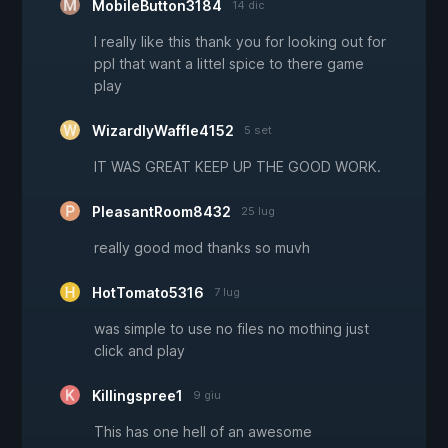
MobileButton3184
14 dic
I really like this thank you for looking out for
ppl that want a littel spice to there game
play
WizardlyWaffle4152
5 set
IT WAS GREAT KEEP UP THE GOOD WORK.
PleasantRoom8432
25 lug
really good mod thanks so muvh
HotTomato5316
7 lug
was simple to use no files no mothing just
click and play
Killingspree1
9 giu
This has one hell of an awesome