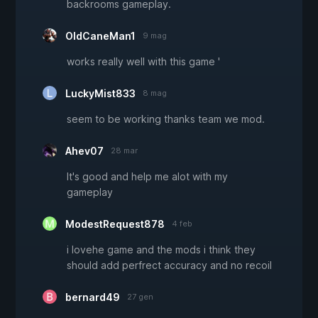
backrooms gameplay.
OldCaneMan1
9 mag
works really well with this game '
LuckyMist833
8 mag
seem to be working thanks team we mod.
Ahev07
28 mar
It's good and help me alot with my
gameplay
ModestRequest878
4 feb
i lovehe game and the mods i think they
should add perfrect accuracy and no recoil
bernard49
27 gen